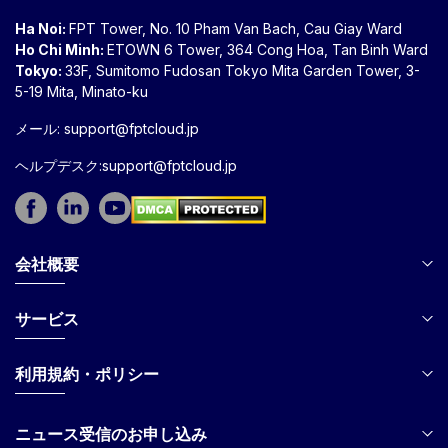
Ha Noi:
FPT Tower, No. 10 Pham Van Bach, Cau Giay Ward
Ho Chi Minh:
ETOWN 6 Tower, 364 Cong Hoa, Tan Binh Ward
Tokyo:
33F, Sumitomo Fudosan Tokyo Mita Garden Tower, 3-
5-19 Mita, Minato-ku
メール:
support@fptcloud.jp
ヘルプデスク:support@fptcloud.jp
会社概要
サービス
利用規約・ポリシー
ニュース受信のお申し込み