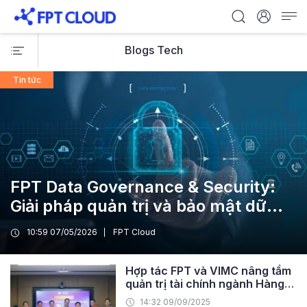
Blogs Tech
Tin tức
FPT Data Governance & Security:
Giải pháp quản trị và bảo mật dữ
liệu tập trung cho doanh nghiệp
10:59 07/05/2026
FPT Cloud
Hợp tác FPT và VIMC nâng tầm
quản trị tài chính ngành Hàng
hải Việt Nam
14:32 09/09/2025