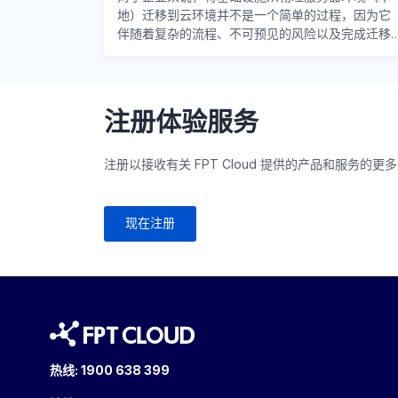
地）迁移到云环境并不是一个简单的过程，因为它
伴随着复杂的流程、不可预见的风险以及完成迁移
过程后的优化。许多企业尚未能够制定最有效、最
安全的策略将其基础设施迁移到云。因此，FPT咨
询和解决方案专家汇集了企业的经验和实际问题，
打造了《云计算基础设施转型策略手册》文档。本..
注册体验服务
注册以接收有关 FPT Cloud 提供的产品和服务的更
现在注册
热线:
1900 638 399