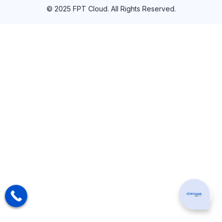
© 2025 FPT Cloud. All Rights Reserved.
Can I hel