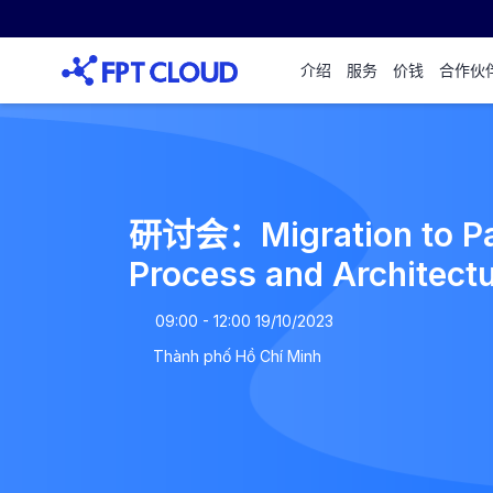
介绍
服务
价钱
合作伙
研讨会：Migration to Pa
Process and Architect
09:00 - 12:00 19/10/2023
Thành phố Hồ Chí Minh