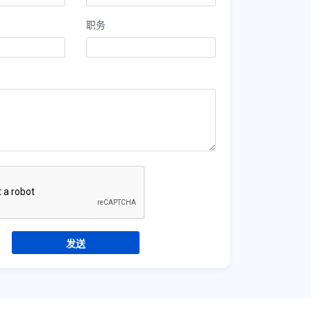
职务
发送