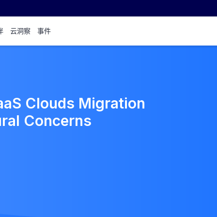
伴
云洞察
事件
aS Clouds Migration
ural Concerns