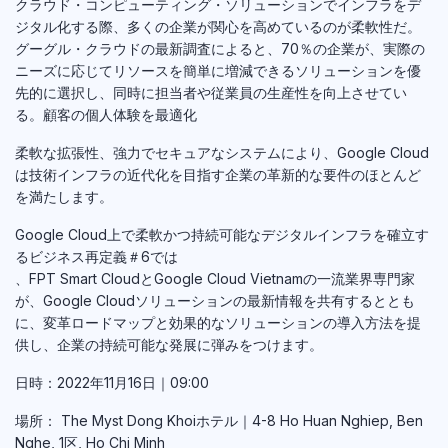
クラウド・コンピューティング・ソリューションでインフラをデ
ジタル化する際、多くの企業が関心を高めているのが柔軟性だ。
グーグル・クラウドの最新調査によると、70％の企業が、実際の
ニーズに応じてリソースを簡単に増減できるソリューションを優
先的に選択し、同時に担当者や従業員の生産性を向上させてい
る。顧客の個人体験を最適化
柔軟な拡張性、強力でセキュアなシステムにより、Google Cloud
は技術インフラの近代化を目指す企業の革新的な要件のほとんど
を満たします。
Google Cloud上で柔軟かつ持続可能なデジタルインフラを確立す
るビジネス再定義＃6では
、FPT Smart CloudとGoogle Cloud Vietnamの一流業界専門家
が、Google Cloudソリューションの最新情報を共有するととも
に、変革ロードマップと効果的なソリューションの導入方法を提
供し、企業の持続可能な発展に弾みをつけます。
日時：2022年11月16日｜09:00
場所： The Myst Dong Khoiホテル｜4-8 Ho Huan Nghiep, Ben
Nghe, 1区, Ho Chi Minh