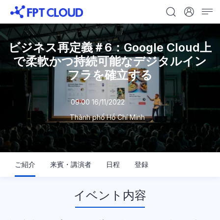
ビジネス再定義＃6：Google Cloud上
で柔軟かつ持続可能なデジタルイン
フラを確立する
09:00 16/11/2022
Thành phố Hồ Chí Minh
ご紹介
来賓・講演者
日程
登録
イベント内容