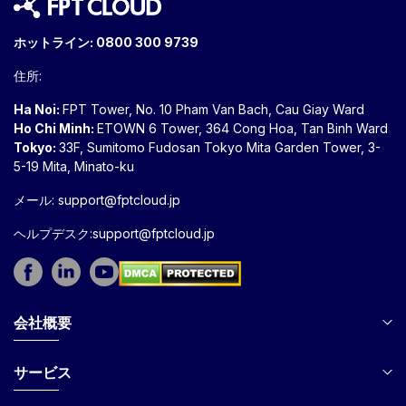
ホットライン:
0800 300 9739
住所:
Ha Noi:
FPT Tower, No. 10 Pham Van Bach, Cau Giay Ward
Ho Chi Minh:
ETOWN 6 Tower, 364 Cong Hoa, Tan Binh Ward
Tokyo:
33F, Sumitomo Fudosan Tokyo Mita Garden Tower, 3-
5-19 Mita, Minato-ku
メール:
support@fptcloud.jp
ヘルプデスク:support@fptcloud.jp
会社概要
サービス