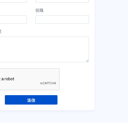
役職
問
送信