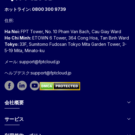
ホットライン:
0800 300 9739
住所:
Ha Noi:
FPT Tower, No. 10 Pham Van Bach, Cau Giay Ward
Ho Chi Minh:
ETOWN 6 Tower, 364 Cong Hoa, Tan Binh Ward
Tokyo:
33F, Sumitomo Fudosan Tokyo Mita Garden Tower, 3-
5-19 Mita, Minato-ku
メール:
support@fptcloud.jp
ヘルプデスク:support@fptcloud.jp
会社概要
サービス