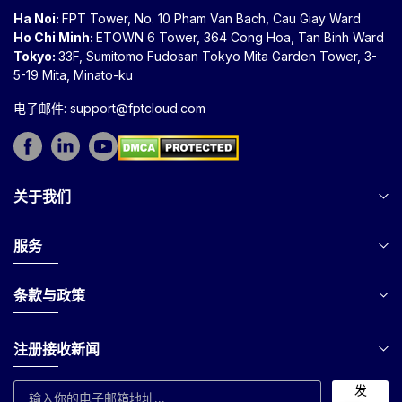
Ha Noi:
FPT Tower, No. 10 Pham Van Bach, Cau Giay Ward
Ho Chi Minh:
ETOWN 6 Tower, 364 Cong Hoa, Tan Binh Ward
Tokyo:
33F, Sumitomo Fudosan Tokyo Mita Garden Tower, 3-
5-19 Mita, Minato-ku
电子邮件:
support@fptcloud.com
关于我们
服务
条款与政策
注册接收新闻
发