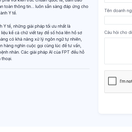
an toàn thông tin… luôn sẵn sàng đáp ứng cho
Tên doanh ng
ành Y tế.
 Y tế, những giải pháp tối ưu nhất là
Câu hỏi cho di
iệu kể cả chữ viết tay để số hóa lên hồ sơ
hàng có khả năng xử lý ngôn ngữ tự nhiên,
ện hàng nghìn cuộc gọi cùng lúc để tư vấn,
bệnh nhân. Các giải pháp AI của FPT đều hỗ
 thoại.