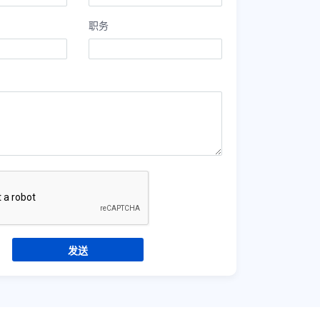
职务
发送