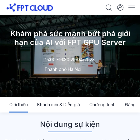
Khám phá sức mạnh bứt phá giới
hạn của AI với FPT GPU Server
15:00 -16:30 25/04/2023
Thành phố Hà Nội
Giới thiệu
Khách mời & Diễn giả
Chương trình
Đăng k
Nội dung sự kiện