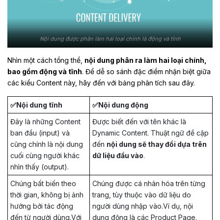
Nội dung được phân làm hai loại chính là động và tĩnh
Nhìn một cách tổng thể,
nội dung phân ra làm hai loại chính,
bao gồm động và tĩnh
. Để dễ so sánh đặc điểm nhận biệt giữa
các kiểu Content này, hãy đến với bảng phân tích sau đây.
✅Nội dung tĩnh
✅Nội dung động
Đây là những Content
Được biết đến với tên khác là
ban đầu (input) và
Dynamic Content. Thuật ngữ đề cập
cũng chính là nội dung
đến
nội dung sẽ thay đổi dựa trên
cuối cùng người khác
dữ liệu đầu vào
.
nhìn thấy (output).
Chúng bất biến theo
Chúng được cá nhân hóa trên từng
thời gian, không bị ảnh
trang, tùy thuộc vào dữ liệu do
hưởng bởi tác động
người dùng nhập vào.Ví dụ, nội
đến từ người dùng.Với
dung động là các Product Page.