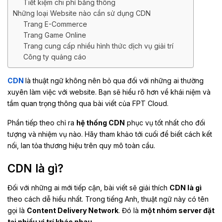
Tiết kiệm chi phí băng thông
Những loại Website nào cần sử dụng CDN
Trang E-Commerce
Trang Game Online
Trang cung cấp nhiều hình thức dịch vụ giải trí
Công ty quảng cáo
CDN
là thuật ngữ không nên bỏ qua đối với những ai thường
xuyên làm việc với website. Bạn sẽ hiểu rõ hơn về khái niệm và
tầm quan trọng thông qua bài viết của FPT Cloud.
Phần tiếp theo chỉ ra
hệ thống CDN
phục vụ tốt nhất cho đối
tượng và nhiệm vụ nào. Hãy tham khảo tới cuối để biết cách kết
nối, lan tỏa thương hiệu trên quy mô toàn cầu.
CDN là gì?
Đối với những ai mới tiếp cận, bài viết sẽ giải thích
CDN là gì
theo cách dễ hiểu nhất. Trong tiếng Anh, thuật ngữ này có tên
gọi là
Content Delivery Network
. Đó là
một nhóm server đặt
tại nhiều vị trí khác nhau
.