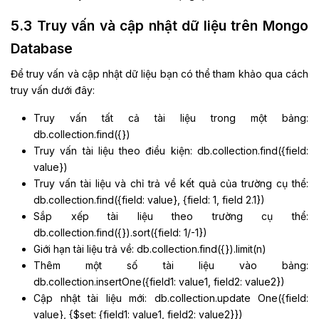
5.3 Truy vấn và cập nhật dữ liệu trên Mongo
Database
Để truy vấn và cập nhật dữ liệu bạn có thể tham khảo qua cách
truy vấn dưới đây:
Truy vấn tất cả tài liệu trong một bảng:
db.collection.find({})
Truy vấn tài liệu theo điều kiện: db.collection.find({field:
value})
Truy vấn tài liệu và chỉ trả về kết quả của trường cụ thể:
db.collection.find({field: value}, {field: 1, field 2.1})
Sắp xếp tài liệu theo trường cụ thể:
db.collection.find({}).sort({field: 1/-1})
Giới hạn tài liệu trả về: db.collection.find({}).limit(n)
Thêm một số tài liệu vào bảng:
db.collection.insertOne({field1: value1, field2: value2})
Cập nhật tài liệu mới: db.collection.update One({field:
value}, {$set: {field1: value1, field2: value2}})