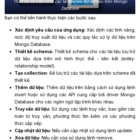
Thiết kế và triển khai các tài liệu lưu trữ dữ liệu trên Mongo
Database
Bạn có thể tiến hành thực hiện các bước sau:
Xác định yêu cầu của ứng dụng:
Xác định các tính năng,
mức độ truy xuất dữ liệu và các quy tắc xử lý dữ liệu trên
Mongo Database.
Thiết kế schema:
Thiết kế schema cho các tài liệu lưu trữ
dữ liệu dựa trên mô hình thực thể - liên kết (entity-
relationship model).
Tạo collection:
Để lưu trữ các tài liệu dựa trên schema đã
thiết kế.
Thêm dữ liệu:
Thêm dữ liệu trên bằng cách sử dụng lệnh
insert hoặc sử dụng các API cung cấp bởi driver Mongo
Database cho các ngôn ngữ lập trình khác nhau.
Truy vấn dữ liệu:
Sử dụng các lệnh truy vấn, bao gồm các
toán tử truy vấn, phương thức tìm kiếm và các phương
thức sắp xếp.
Cập nhật dữ liệu:
Nếu cần cập nhật sử dụng lệnh update.
Xóa dữ liệu:
Nếu cần xóa sử dụng lệnh remove.