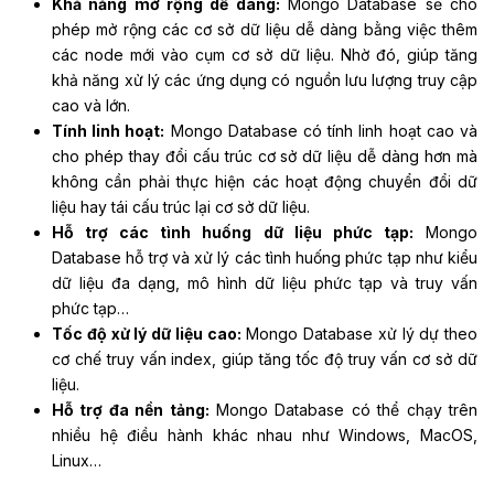
Khả năng mở rộng dễ dàng:
Mongo Database sẽ cho
phép mở rộng các cơ sở dữ liệu dễ dàng bằng việc thêm
các node mới vào cụm cơ sở dữ liệu. Nhờ đó, giúp tăng
khả năng xử lý các ứng dụng có nguồn lưu lượng truy cập
cao và lớn.
Tính linh hoạt:
Mongo Database có tính linh hoạt cao và
cho phép thay đổi cấu trúc cơ sở dữ liệu dễ dàng hơn mà
không cần phải thực hiện các hoạt động chuyển đổi dữ
liệu hay tái cấu trúc lại cơ sở dữ liệu.
Hỗ trợ các tình huống dữ liệu phức tạp:
Mongo
Database hỗ trợ và xử lý các tình huống phức tạp như kiểu
dữ liệu đa dạng, mô hình dữ liệu phức tạp và truy vấn
phức tạp…
Tốc độ xử lý dữ liệu cao:
Mongo Database xử lý dự theo
cơ chế truy vấn index, giúp tăng tốc độ truy vấn cơ sở dữ
liệu.
Hỗ trợ đa nền tảng:
Mongo Database có thể chạy trên
nhiều hệ điều hành khác nhau như Windows, MacOS,
Linux…