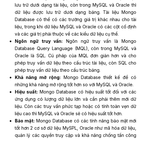
lưu trữ dưới dạng tài liệu, còn trong MySQL và Oracle thì
dữ liệu được lưu trữ dưới dạng bảng. Tài liệu Mongo
Database có thể có các trường giá trị khác nhau cho tài
liệu, trong khi dữ liệu MySQL và Oracle có các cột cố định
và các giá trị phải thuộc về các kiểu dữ liệu cụ thể.
Ngôn ngữ truy vấn:
Ngôn ngữ truy vấn là Mongo
Database Query Language (MQL), còn trong MySQL và
Oracle là SQL. Cú pháp của MQL đơn giản hơn và cho
phép truy vấn dữ liệu theo cấu trúc tài liệu, còn SQL cho
phép truy vấn dữ liệu theo cấu trúc bảng.
Khả năng mở rộng:
Mongo Database thiết kế để có
những khả năng mở rộng tốt hơn so với MySQL và Oracle.
Hiệu suất:
Mongo Database có hiệu suất tốt đối với các
ứng dụng có lượng dữ liệu lớn và cần phải thêm mới dữ
liệu. Còn các truy vấn phức tạp hoặc có tính toàn vẹn dữ
liệu cao thì MySQL và Oracle sẽ có hiệu suất tốt hơn.
Bảo mật:
Mongo Database có các tính năng bảo mật mới
tốt hơn 2 cơ sở dữ liệu MySPL, Oracle như mã hóa dữ liệu,
quản lý các quyền truy cập và khả năng chống tấn công