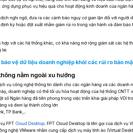
ụ, ứng dụng phục vụ hiệu quả cho hoạt động kinh doanh của ngân 
o dịch nghi ngờ, đưa ra các cảnh báo nguy cơ gian lận đối với người 
định kỳ hoặc đột xuất nhằm giảm rủi ro trong vận hành và đảm bảo t
h hợp với các hệ thống khác, có khả năng mở rộng giám sát các hệ t
lai.
 bảo vệ dữ liệu doanh nghiệp khỏi các rủi ro bảo mậ
 không nằm ngoài xu hướng
 dịch vụ công nghệ thông tin dành cho các ngân hàng và các doanh 
áp này, doanh nghiệp có thể tối ưu hóa hoạt động của hệ thống CNTT 
t số Ngân hàng đã tiên phong trong việc triển khai giải pháp VDI tr
ng và đem lại thành công lớn
k, TP Bank,...
h vụ FPT
Cloud Desktop
. FPT Cloud Desktop là tên gọi của dịch vụ V
 công nghệ VMware nhằm cung cấp dịch vụ máy tính ảo (Virtual Desk