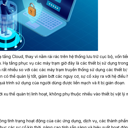
 tầng Cloud, thay vì nằm rải rác trên hệ thống lưu trữ cục bộ, vốn ti
ên. Hạ tầng phục vụ các máy trạm giờ đây là các thiết bị sử dụng tron
rất nhiều so với các các máy trạm truyền thống sử dụng các thiết bị
iên có thể quản lý tốt, giảm bớt các nguy cơ, sự cố xảy ra với hệ điều
quá trình sử dụng của người dùng được liền mạch và ít bị gián đoạn.
 xu thế quản trị linh hoạt, không phụ thuộc nhiều vào thiết bị vật lý
ng tình trạng hoạt động của các ứng dụng, dịch vụ, các thành phần
hục các sự cố kịp thời, nâng cao tính sẵn sàng và hiệu suất hoạt độ