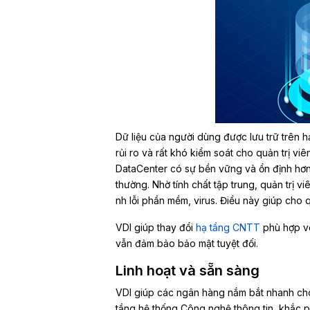
Dữ liệu của người dùng được lưu trữ trên hạ
rủi ro và rất khó kiểm soát cho quản trị vi
DataCenter có sự bền vững và ổn định hơn 
thường. Nhờ tính chất tập trung, quản trị v
nh lỗi phần mềm, virus. Điều này giúp cho 
VDI giúp thay đổi
hạ tầng CNTT
phù hợp với
vẫn đảm bảo bảo mật tuyệt đối.
Linh hoạt và sẵn sàng
VDI giúp các ngân hàng nắm bắt nhanh chó
tầng hệ thống Công nghệ thông tin, khắc p