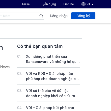
Tài liệu
Tuyển dụng
Liên hệ
VIE
Đăng nhập
Đăng ký
n
Có thể bạn quan tâm
01.
Xu hướng phát triển của
Ransomware và những hệ quả
đối với doanh nghiệp
02.
VDI và RDS – Giải pháp nào
phù hợp cho doanh nghiệp của
bạn
03.
VDI có thể bảo vệ dữ liệu
doanh nghiệp khỏi các rủi ro
bảo mật?
04.
VDI – Giải pháp bứt phá cho