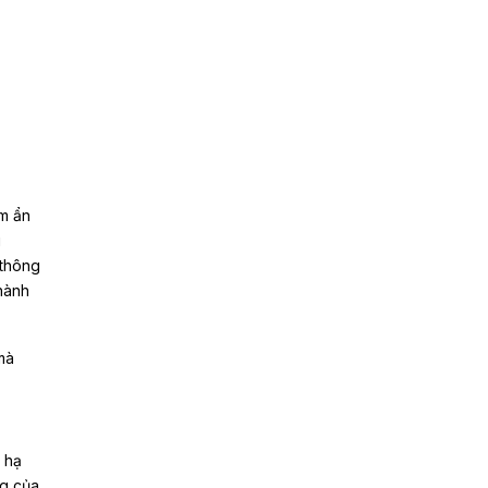
ềm ẩn
g
 thông
 hành
 mà
 hạ
ng của