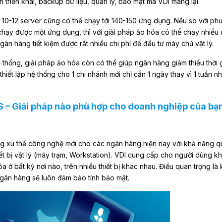
an triển khai, backup dữ liệu, quản lý, bảo mật mà VDI mang lại.
ư 10-12 server cũng có thể chạy tới 140-150 ứng dụng. Nếu so với p
 chạy được một ứng dụng, thì với giải pháp ảo hóa có thể chạy nhiều
ân hàng tiết kiệm được rất nhiều chi phí để đầu tư máy chủ vật lý.
 thống, giải pháp ảo hóa còn có thể giúp ngân hàng giảm thiểu thời 
thiết lập hệ thống cho 1 chi nhánh mới chỉ cần 1 ngày thay vì 1 tuần n
S – Giải pháp nào phù hợp cho doanh nghiệp của bạ
g xu thế công nghệ mới cho các ngân hàng hiện nay với khả năng qu
ết bị vật lý (máy trạm, Workstation). VDI cung cấp cho người dùng k
ở bất kỳ nơi nào, trên nhiều thiết bị khác nhau. Điều quan trọng là 
gân hàng sẽ luôn đảm bảo tính bảo mật.