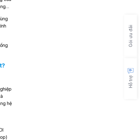
hàng…
dùng
ính
Gói ưu đãi
hống
t?
Hỗ trợ
nghiệp
và
ong hệ
DI
top)