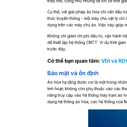
thay thế, cũng như những lợi ích về thời gi
Cụ thể, với giải pháp ảo hóa chỉ cần đầu t
thức truyền thống - mỗi máy chủ vật lý chỉ
dụng trên các máy chủ ảo. Việc này giúp ng
Không chỉ giảm chi phí đầu tư, vận hành hệ
để thiết lập hệ thống CNTT. Ví dụ thời gian 
trước đây.
Có thể bạn quan tâm:
VDI và RD
Bảo mật và ổn định
Ảo hóa hạ tầng được coi là một trong nhữn
linh hoạt; không còn phụ thuộc vào các thi
năng truy cập vào hệ thống máy trạm ảo hóa 
dụng hệ thống ảo hóa, các hệ thống của N