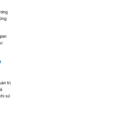
hương
 ứng
gian
hư
n
ản trị
hả
khi sử