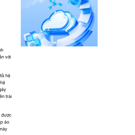
nh
ắn với
ổi hệ
 hệ
gây
n trải
g được
áp ảo
 này