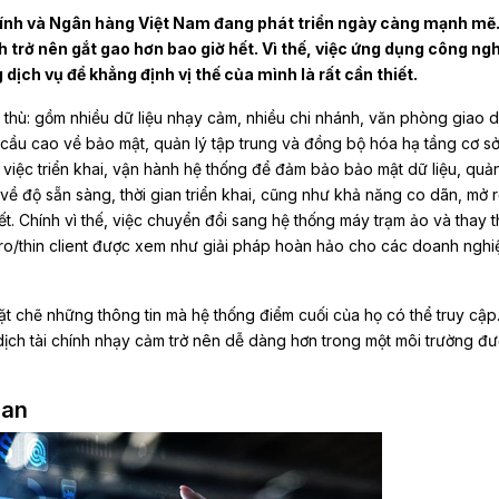
ính và Ngân hàng Việt Nam đang phát triển ngày càng mạnh mẽ
ch trở nên gắt gao hơn bao giờ hết. Vì thế, việc ứng dụng công ng
dịch vụ để khẳng định vị thế của mình là rất cần thiết.
 thù: gồm nhiều dữ liệu nhạy cảm, nhiều chi nhánh, văn phòng giao d
 cầu cao về bảo mật, quản lý tập trung và đồng bộ hóa hạ tầng cơ sở
việc triển khai, vận hành hệ thống để đảm bảo bảo mật dữ liệu, quản
về độ sẵn sàng, thời gian triển khai, cũng như khả năng co dãn, mở 
ết. Chính vì thế, việc chuyển đổi sang hệ thống máy trạm ảo và thay t
o/thin client được xem như giải pháp hoàn hảo cho các doanh nghi
t chẽ những thông tin mà hệ thống điểm cuối của họ có thể truy cập
 dịch tài chính nhạy cảm trở nên dễ dàng hơn trong một môi trường đ
ian