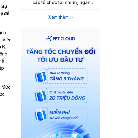
các tổ chức tài chính, ngân
. Sự
hàng
hệ để
Xem thêm >
ịch
. Việc
 lý,
rộng
hế
ệp
. Mức
ược