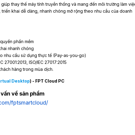
giúp thay thế máy tính truyền thống và mang đến môi trường làm việc
ệu, triển khai dễ dàng, nhanh chóng mở rộng theo nhu cầu của doanh
n quyền phần mềm
khai nhanh chóng
theo nhu cầu sử dụng thực tế (Pay-as-you-go)
C 27001:2013, ISO/IEC 27017:2015
khách hàng trong mùa dịch.
irtual
Desktop
) - FPT Cloud PC
ư vấn về sản phẩm
com/fptsmartcloud/