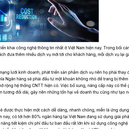
riển khai công nghệ thông tin nhất ở Việt Nam hiện nay. Trong bối cả
ch đưa thêm nhiều dịch vụ mới tới cho khách hàng, mỗi dịch vụ lại g
ng lưới kinh doanh, phát triển sản phẩm dịch vụ nên họ phải thay đ
hĩa Ngân hàng sẽ phải đầu tư một khoản không nhỏ để trang bị thêm
n mở rộng hệ thống CNTT hiện có. Việc bổ sung, nâng cấp này có thể 
an tương đối dài, gây nên những tổn hại về doanh thu cũng như tạo nê
 sẽ được thực hiện một cách dễ dàng, nhanh chóng, miễn là ứng dụn
n nay, có tới hơn 80% ngân hàng tại Việt Nam đang sử dụng giải ph
năng tiết kiệm chi phí đầu tư ban đầu rất lớn khi sử dụng công nghệ