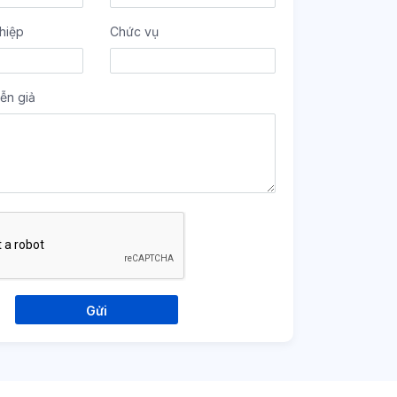
hiệp
Chức vụ
ễn giả
Gửi