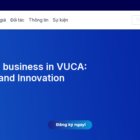
giá
Đối tác
Thông tin
Sự kiện
 business in VUCA:
 and Innovation