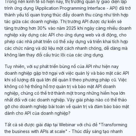
Trong nền kinh tế số hiện nay, thị trường quản lý giao diện lập
trình ứng dụng (Application Programming Interface - API) đã trở
thành yếu tố quan trọng thúc đẩy doanh thu cũng như tính hợp
tác giữa các doanh nghiệp. Thị trường API được dự kiến sẽ
tăng trưởng hơn 30% vào năm 2025 khi ngày càng nhiều doanh
nghiệp xây dựng các API cho ứng dụng web và di động, cho
phép các nhà phát triển có thể xây dựng và triển khai tích hợp
các chức năng và dữ liệu một cách nhanh chóng, dễ dàng mà
không làm thay đổi cấu trúc lõi của các ứng dụng.
Tuy nhiên, với sự phát triển bùng nổ của API như hiện nay
doanh nghiệp gặp trở ngại với việc quản lý và bảo mật các API
khi số lượng đã quá lớn để quản lí theo phương pháp cũ. Việc
không có hệ thống hỗ trợ quản trị và bảo mật API doanh
nghiệp, chúng có thể trở thành một trong những hiểm họa lớn
nhất đối với các doanh nghiệp. Vậy giải pháp nào có thể tháo
gỡ cho doanh nghiệp bài toán về quản trị và đảm bảo bảo mật
dành cho API của doanh nghiệp?
Tất cả sẽ được giải đáp tại Webinar với chủ đề "Transforming
the business with APIs at scale" - Thúc đẩy sáng tạo nhanh