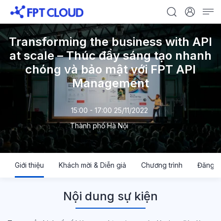
Transforming the business with API
at scale – Thúc đẩy sáng tạo nhanh
chóng và bảo mật với FPT API
Management
15:00 - 17:00 25/11/2022
Thành phố Hà Nội
Giới thiệu
Khách mời & Diễn giả
Chương trình
Đăng k
Nội dung sự kiện