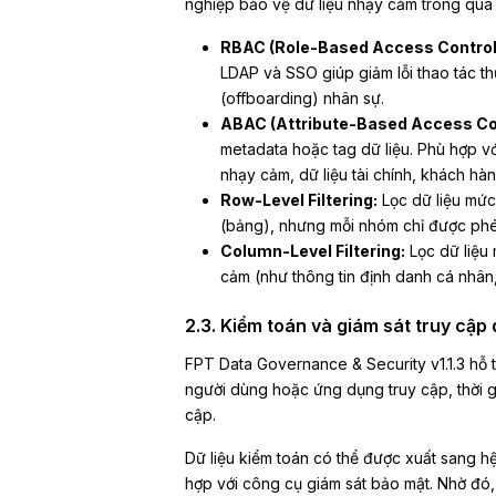
nghiệp bảo vệ dữ liệu nhạy cảm trong quá t
RBAC (Role-Based Access Control
LDAP và SSO giúp giảm lỗi thao tác th
(offboarding) nhân sự.
ABAC (Attribute-Based Access Con
metadata hoặc tag dữ liệu. Phù hợp với
nhạy cảm, dữ liệu tài chính, khách hàn
Row-Level Filtering:
Lọc dữ liệu mức
(bảng), nhưng mỗi nhóm chỉ được phép
Column-Level Filtering:
Lọc dữ liệu 
cảm (như thông tin định danh cá nhân, 
2.3. Kiểm toán và giám sát truy cập 
FPT Data Governance & Security v1.1.3 hỗ tr
người dùng hoặc ứng dụng truy cập, thời gi
cập.
Dữ liệu kiểm toán có thể được xuất sang hệ
hợp với công cụ giám sát bảo mật. Nhờ đó,