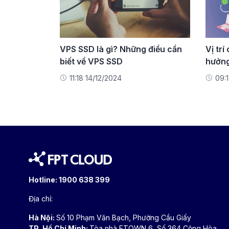
VPS SSD là gì? Những điều cần
Vị tr
biết về VPS SSD
hưởng
dịch 
11:18 14/12/2024
09:
Hotline:
1900 638 399
Địa chỉ:
Hà Nội:
Số 10 Phạm Văn Bạch, Phường Cầu Giấy
TP. Hồ Chí Minh:
Tòa nhà ETOWN 6, Số 364 Cộng Hòa,