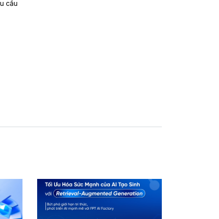
êu cầu