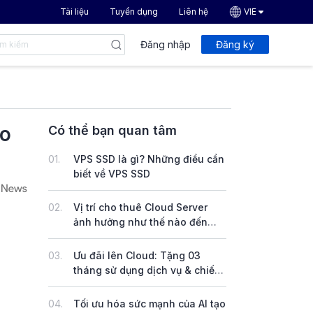
Tài liệu
Tuyển dụng
Liên hệ
VIE
Đăng nhập
Đăng ký
ảo
Có thể bạn quan tâm
01.
VPS SSD là gì? Những điều cần
biết về VPS SSD
02.
Vị trí cho thuê Cloud Server
ảnh hưởng như thế nào đến
hiệu suất dịch vụ thuê máy chủ
Cloud?
03.
Ưu đãi lên Cloud: Tặng 03
tháng sử dụng dịch vụ & chiết
khấu lên đến 20 triệu đồng
04.
Tối ưu hóa sức mạnh của AI tạo