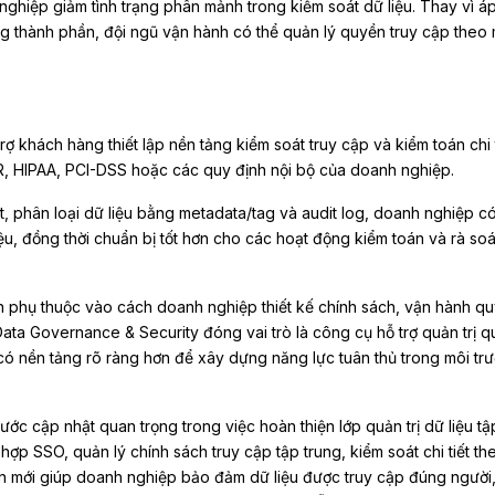
nghiệp giảm tình trạng phân mảnh trong kiểm soát dữ liệu. Thay vì á
ng thành phần, đội ngũ vận hành có thể quản lý quyền truy cập theo 
rợ khách hàng thiết lập nền tảng kiểm soát truy cập và kiểm toán chi t
, HIPAA, PCI-DSS hoặc các quy định nội bộ của doanh nghiệp.
, phân loại dữ liệu bằng metadata/tag và audit log, doanh nghiệp có
ệu, đồng thời chuẩn bị tốt hơn cho các hoạt động kiểm toán và rà so
n phụ thuộc vào cách doanh nghiệp thiết kế chính sách, vận hành quy
 Data Governance & Security đóng vai trò là công cụ hỗ trợ quản trị 
có nền tảng rõ ràng hơn để xây dựng năng lực tuân thủ trong môi tr
ước cập nhật quan trọng trong việc hoàn thiện lớp quản trị dữ liệu tậ
hợp SSO, quản lý chính sách truy cập tập trung, kiểm soát chi tiết th
bản mới giúp doanh nghiệp bảo đảm dữ liệu được truy cập đúng người