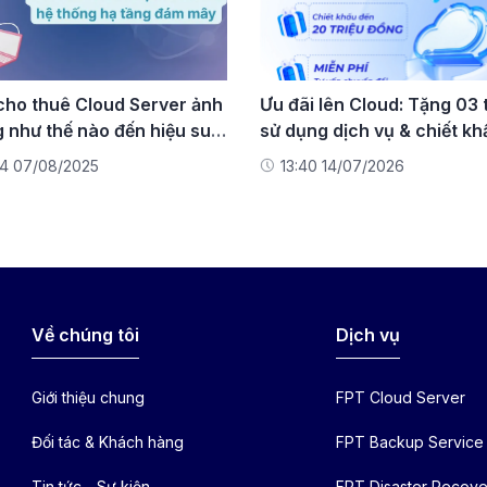
í cho thuê Cloud Server ảnh
Ưu đãi lên Cloud: Tặng 03
 như thế nào đến hiệu suất
sử dụng dịch vụ & chiết kh
vụ thuê máy chủ Cloud?
đến 20 triệu đồng
14 07/08/2025
13:40 14/07/2026
Về chúng tôi
Dịch vụ
Giới thiệu chung
FPT Cloud Server
Đối tác & Khách hàng
FPT Backup Service
Tin tức - Sự kiện
FPT Disaster Recove