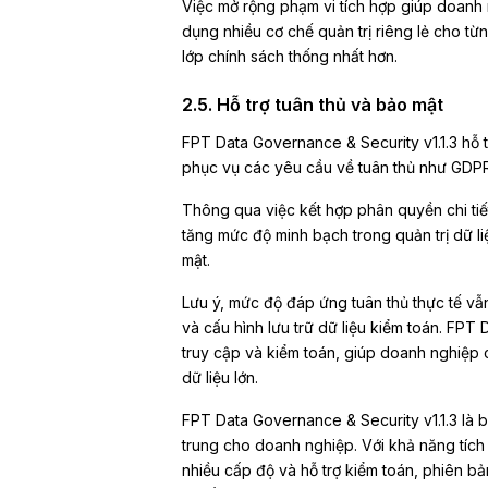
Việc mở rộng phạm vi tích hợp giúp doanh 
dụng nhiều cơ chế quản trị riêng lẻ cho từ
lớp chính sách thống nhất hơn.
2.5. Hỗ trợ tuân thủ và bảo mật
FPT Data Governance & Security
v1.1.3
hỗ t
phục vụ các yêu cầu về tuân thủ như GDPR
Thông qua việc kết hợp phân quyền chi tiết
tăng mức độ minh bạch trong quản trị dữ li
mật.
Lưu ý, mức độ đáp ứng tuân thủ thực tế vẫ
và cấu hình lưu trữ dữ liệu kiểm toán. FPT
truy cập và kiểm toán, giúp doanh nghiệp 
dữ liệu lớn.
FPT Data Governance & Security v1.1.3 là b
trung cho doanh nghiệp. Với khả năng tích 
nhiều cấp độ và hỗ trợ kiểm toán, phiên 