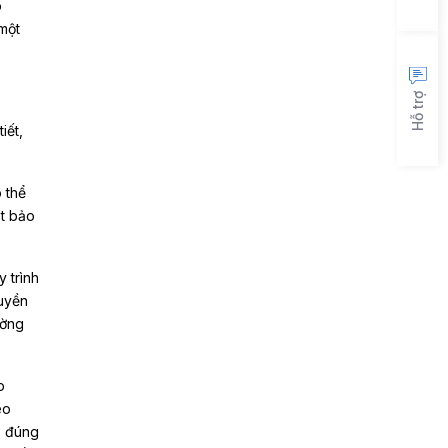
p
một
Hỗ trợ
iết,
 thể
át bảo
 trình
quyền
ường
p
eo
, đúng