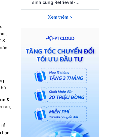
sinh cùng Retrieval-
Augmented Generation (RAG)
Xem thêm >
.
cảm,
1.3
toàn
ăng
thủ.
ce &
i rạc,
 tổ
à hạn