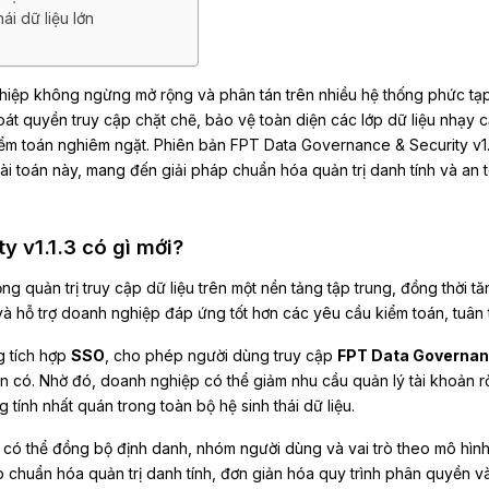
hái dữ liệu lớn
hiệp không ngừng mở rộng và phân tán trên nhiều hệ thống phức tạp
oát quyền truy cập chặt chẽ, bảo vệ toàn diện các lớp dữ liệu nhạy 
ểm toán nghiêm ngặt. Phiên bản FPT Data Governance & Security v1.
 bài toán này, mang đến giải pháp chuẩn hóa quản trị danh tính và an 
 v1.1.3 có gì mới?
ng quản trị truy cập dữ liệu trên một nền tảng tập trung, đồng thời t
 hỗ trợ doanh nghiệp đáp ứng tốt hơn các yêu cầu kiểm toán, tuân 
g tích hợp
SSO
, cho phép người dùng truy cập
FPT Data Governan
 có. Nhờ đó, doanh nghiệp có thể giảm nhu cầu quản lý tài khoản rờ
tính nhất quán trong toàn bộ hệ sinh thái dữ liệu.
g có thể đồng bộ định danh, nhóm người dùng và vai trò theo mô hình
 chuẩn hóa quản trị danh tính, đơn giản hóa quy trình phân quyền v