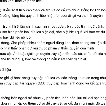
rình khai thác và phân tích.
):
Kiểm soát truy cập theo vai trò và cơ cấu tổ chức. Đồng bộ linh ho
ủ công, tăng tốc quy trình tiếp nhận (onboarding) và thu hồi quyền
trol):
Thiết lập chính sách linh hoạt dựa trên thuộc tính, ngữ cảnh,
 mô hình phân loại dữ liệu hiện đại, đặc biệt hiệu quả khi bảo vệ dữ 
g hay dữ liệu nội bộ.
 dòng. Cho phép nhiều nhóm người dùng khai thác chung một tập dữ
 nhìn thấy phần dữ liệu thuộc phạm vi thẩm quyền của mình.
mức cột. Ẩn hoặc giới hạn quyền truy cập đến các cột chứa dữ liệu 
thẻ tín dụng...), bảo vệ thông tin cần kiểm soát đặc biệt.
dữ liệu
ợ ghi lại hoạt động truy cập dữ liệu với các thông tin quan trọng như
an truy cập, tài nguyên được truy cập, loại hành động và kết quả tr
 thống bên ngoài để phục vụ phân tích, báo cáo, lưu trữ dài hạn hoặ
 doanh nghiệp có thêm cơ sở để truy vết sự cố, đánh giá mức độ tuâ