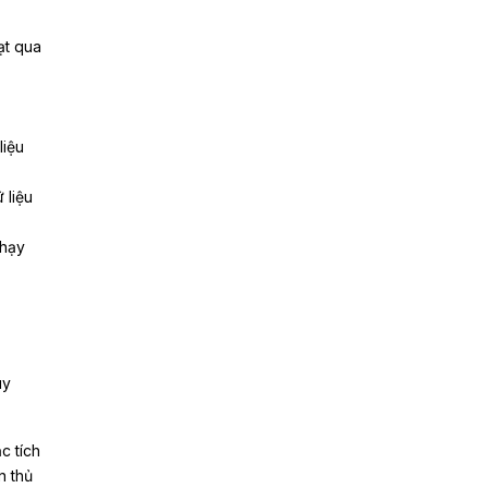
ạt qua
liệu
 liệu
nhạy
uy
c tích
n thủ