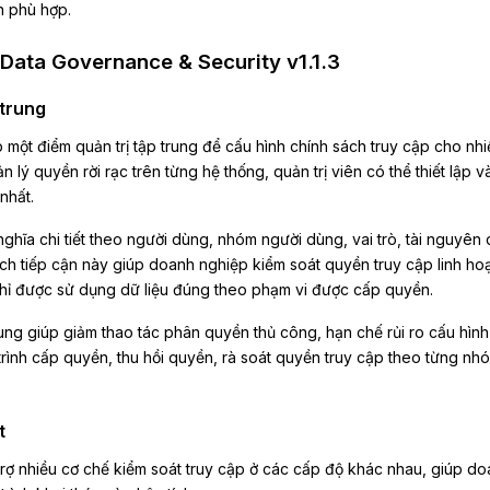
n phù hợp.
Data Governance & Security v1.1.3
 trung
ột điểm quản trị tập trung để cấu hình chính sách truy cập cho nhi
 lý quyền rời rạc trên từng hệ thống, quản trị viên có thể thiết lập v
nhất.
ghĩa chi tiết theo người dùng, nhóm người dùng, vai trò, tài nguyên
Cách tiếp cận này giúp doanh nghiệp kiểm soát quyền truy cập linh hoạ
hỉ được sử dụng dữ liệu đúng theo phạm vi được cấp quyền.
ung giúp giảm thao tác phân quyền thủ công, hạn chế rủi ro cấu hình
rình cấp quyền, thu hồi quyền, rà soát quyền truy cập theo từng nh
t
trợ nhiều cơ chế kiểm soát truy cập ở các cấp độ khác nhau, giúp d