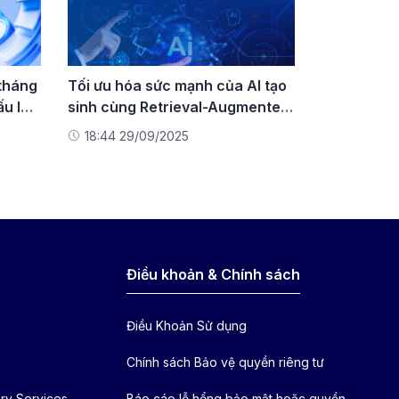
 tháng
Tối ưu hóa sức mạnh của AI tạo
ấu lên
sinh cùng Retrieval-Augmented
Generation (RAG)
18:44 29/09/2025
Điều khoản & Chính sách
Điều Khoản Sử dụng
Chính sách Bảo vệ quyền riêng tư
ry Services
Báo cáo lỗ hổng bảo mật hoặc quyền