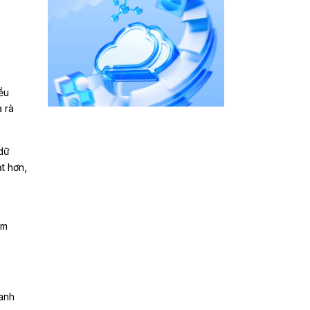
ều
à rà
 dữ
t hơn,
óm
oanh