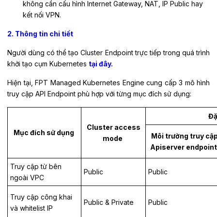
không cần cấu hình Internet Gateway, NAT, IP Public hay
kết nối VPN.
2. Thông tin chi tiết
Người dùng có thể tạo Cluster Endpoint trực tiếp trong quá trình
khởi tạo cụm Kubernetes
tại đây.
Hiện tại, FPT Managed Kubernetes Engine cung cấp 3 mô hình
truy cập API Endpoint phù hợp với từng mục đích sử dụng:
Đặ
Cluster access
Mục đích sử dụng
Môi trường truy cậ
mode
Apiserver endpoin
Truy cập từ bên
Public
Public
ngoài VPC
Truy cập công khai
Public & Private
Public
và whitelist IP