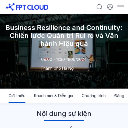
Business Resilience and Continuity:
Chiến lược Quản trị Rủi ro và Vận
hành Hiệu quả
09:00 - 11:30 11/06/2024
Thành phố Hà Nội
Giới thiệu
Khách mời & Diễn giả
Chương trình
Đăng k
Nội dung sự kiện