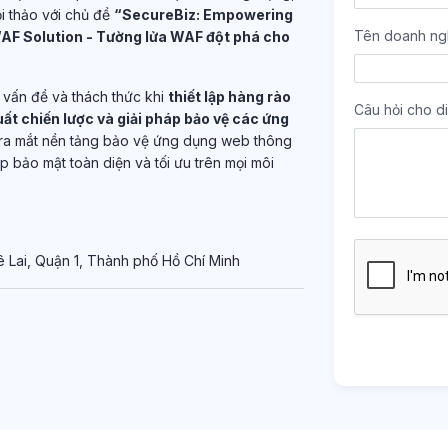
i thảo với chủ đề
“SecureBiz: Empowering
Tên doanh ng
AF Solution - Tường lửa WAF đột phá cho
 vấn đề và thách thức khi
thiết lập hàng rào
Câu hỏi cho di
uất chiến lược và giải pháp bảo vệ các ứng
ra mắt nền tảng bảo vệ ứng dụng web thông
 bảo mật toàn diện và tối ưu trên mọi môi
 Lai, Quận 1, Thành phố Hồ Chí Minh