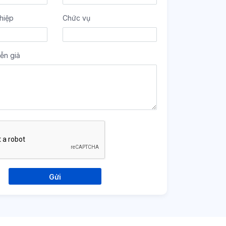
hiệp
Chức vụ
ễn giả
Gửi