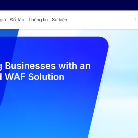
giá
Đối tác
Thông tin
Sự kiện
 Businesses with an
d WAF Solution