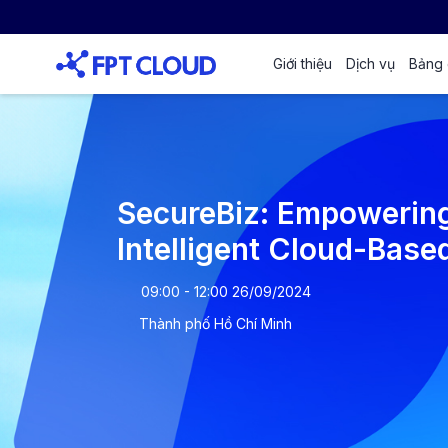
Giới thiệu
Dịch vụ
Bảng 
SecureBiz: Empowering
Intelligent Cloud-Base
09:00 - 12:00 26/09/2024
Thành phố Hồ Chí Minh