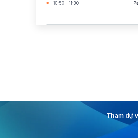
10:50 - 11:30
P
Tham dự v