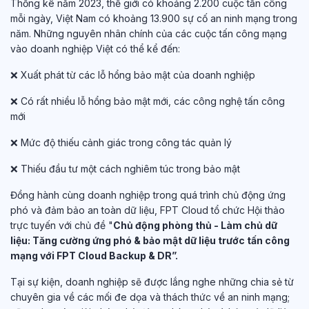
Thống kê năm 2023, thế giới có khoảng 2.200 cuộc tấn công
mỗi ngày, Việt Nam có khoảng 13.900 sự cố an ninh mạng trong
năm. Những nguyên nhân chính của các cuộc tấn công mạng
vào doanh nghiệp Việt có thể kể đến:
❌ Xuất phát từ các lỗ hổng bảo mật của doanh nghiệp
❌ Có rất nhiều lỗ hổng bảo mật mới, các công nghệ tấn công
mới
❌ Mức độ thiếu cảnh giác trong công tác quản lý
❌ Thiếu đầu tư một cách nghiêm túc trong bảo mật
Đồng hành cùng doanh nghiệp trong quá trình chủ động ứng
phó và đảm bảo an toàn dữ liệu, FPT Cloud tổ chức Hội thảo
trực tuyến với chủ đề "
Chủ động phòng thủ - Làm chủ dữ
liệu:
Tăng cường ứng phó & bảo mật dữ liệu trước tấn công
mạng với FPT Cloud Backup
&
DR
”.
Tại sự kiện, doanh nghiệp sẽ được lắng nghe những chia sẻ từ
chuyên gia về các mối đe dọa và thách thức về an ninh mạng;