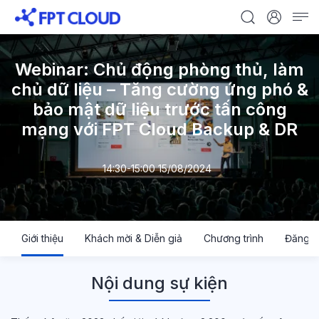
Webinar: Chủ động phòng thủ, làm
chủ dữ liệu – Tăng cường ứng phó &
bảo mật dữ liệu trước tấn công
mạng với FPT Cloud Backup & DR
14:30-15:00 15/08/2024
Giới thiệu
Khách mời & Diễn giả
Chương trình
Đăng k
Nội dung sự kiện