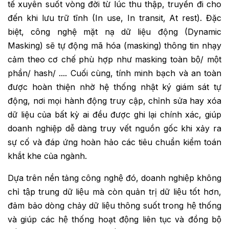
tế xuyên suốt vòng đời từ lúc thu thập, truyền đi cho
đến khi lưu trữ tĩnh (In use, In transit, At rest). Đặc
biệt, công nghệ mặt nạ dữ liệu động (Dynamic
Masking) sẽ tự động mã hóa (masking) thông tin nhạy
cảm theo cơ chế phù hợp như masking toàn bộ/ một
phần/ hash/ .... Cuối cùng, tính minh bạch và an toàn
được hoàn thiện nhờ hệ thống nhật ký giám sát tự
động, nơi mọi hành động truy cập, chỉnh sửa hay xóa
dữ liệu của bất kỳ ai đều được ghi lại chính xác, giúp
doanh nghiệp dễ dàng truy vết nguồn gốc khi xảy ra
sự cố và đáp ứng hoàn hảo các tiêu chuẩn kiểm toán
khắt khe của ngành.
Dựa trên nền tảng công nghệ đó, doanh nghiệp không
chỉ tập trung dữ liệu mà còn quản trị dữ liệu tốt hơn,
đảm bảo dòng chảy dữ liệu thông suốt trong hệ thống
và giúp các hệ thống hoạt động liên tục và đồng bộ