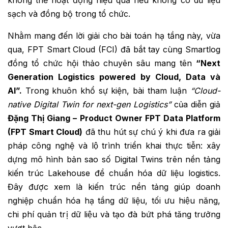
không thể hoạt động hiệu quả nếu không có dữ liệu
sạch và đồng bộ trong tổ chức.
Nhằm mang đến lời giải cho bài toán hạ tầng này, vừa
qua, FPT Smart Cloud (FCI) đã bắt tay cùng Smartlog
đồng tổ chức hội thảo chuyên sâu mang tên
“Next
Generation Logistics powered by Cloud, Data và
AI”.
Trong khuôn khổ sự kiện, bài tham luận
“Cloud-
native Digital Twin for next-gen Logistics”
của diễn giả
Đặng Thị Giang – Product Owner FPT Data Platform
(FPT Smart Cloud)
đã thu hút sự chú ý khi đưa ra giải
pháp công nghệ và lộ trình triển khai thực tiễn: xây
dựng mô hình bản sao số Digital Twins trên nền tảng
kiến trúc Lakehouse để chuẩn hóa dữ liệu logistics.
Đây được xem là kiến trúc nền tảng giúp doanh
nghiệp chuẩn hóa hạ tầng dữ liệu, tối ưu hiệu năng,
chi phí quản trị dữ liệu và tạo đà bứt phá tăng trưởng