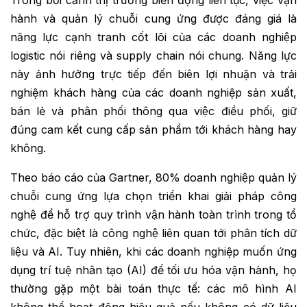
Trong bối cảnh thị trường biến động liên tục, việc vận
hành và quản lý chuỗi cung ứng được đáng giá là
năng lực cạnh tranh cốt lõi của các doanh nghiệp
logistic nói riêng và supply chain nói chung. Năng lực
này ảnh hưởng trực tiếp đến biên lợi nhuận và trải
nghiệm khách hàng của các doanh nghiệp sản xuất,
bán lẻ và phân phối thông qua việc điều phối, giữ
đúng cam kết cung cấp sản phẩm tới khách hàng hay
không.
Theo báo cáo của Gartner, 80% doanh nghiệp quản lý
chuỗi cung ứng lựa chọn triển khai giải pháp công
nghệ để hỗ trợ quy trình vận hành toàn trình trong tổ
chức, đặc biệt là công nghệ liên quan tới phân tích dữ
liệu và AI. Tuy nhiên, khi các doanh nghiệp muốn ứng
dụng trí tuệ nhân tạo (AI) để tối ưu hóa vận hành, họ
thường gặp một bài toán thực tế: các mô hình AI