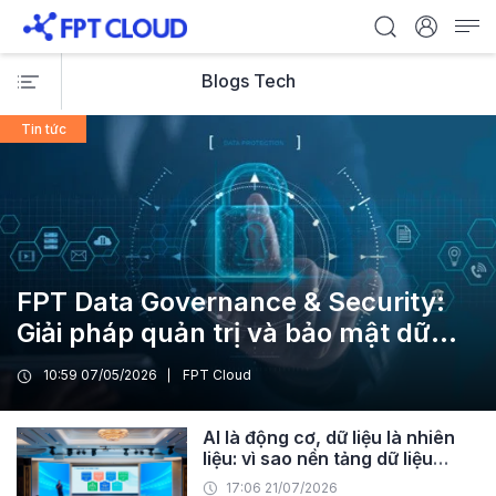
Blogs Tech
Tin tức
FPT Data Governance & Security:
Giải pháp quản trị và bảo mật dữ
liệu tập trung cho doanh nghiệp
10:59 07/05/2026
FPT Cloud
AI là động cơ, dữ liệu là nhiên
liệu: vì sao nền tảng dữ liệu
quyết định doanh nghiệp đi
17:06 21/07/2026