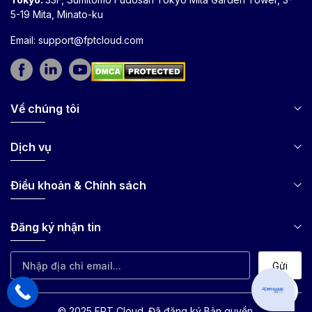
5-19 Mita, Minato-ku
Email:
support@fptcloud.com
Về chúng tôi
Dịch vụ
Điều khoản & Chính sách
Đăng ký nhận tin
Gửi
Can I hel
© 2025 FPT Cloud. Đã đăng ký Bản quyền.