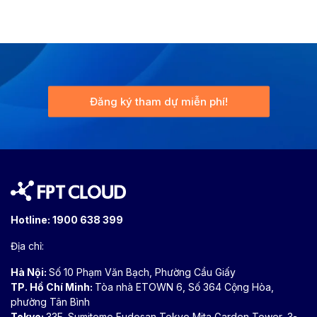
Đăng ký tham dự miễn phí!
Hotline:
1900 638 399
Địa chỉ:
Hà Nội:
Số 10 Phạm Văn Bạch, Phường Cầu Giấy
TP. Hồ Chí Minh:
Tòa nhà ETOWN 6, Số 364 Cộng Hòa,
phường Tân Bình
Tokyo:
33F, Sumitomo Fudosan Tokyo Mita Garden Tower, 3-