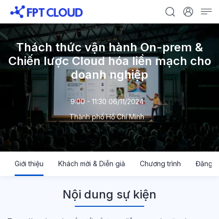
Thách thức vận hành On-prem &
Chiến lược Cloud hóa liền mạch cho
doanh nghiệp
9:00 - 11:30 06/11/2024
Thành phố Hồ Chí Minh
Giới thiệu
Khách mời & Diễn giả
Chương trình
Đăng k
Nội dung sự kiện