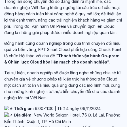
Trong làn sóng chuyển đổi số đang diễn ra mạnh mẽ, các
doanh nghiệp Việt đang không ngừng tái cấu trúc cơ cấu hoạt
động bằng cách triển khai công nghệ ở quy mô lớn; để thiết lập
lợi thế cạnh tranh, nâng cao trải nghiệm khách hàng và giảm chi
phí. Trong đó, vận hành On Prem và chuyển dịch lên Cloud
đang là những giải pháp được nhiều doanh nghiệp quan tâm.
Đồng hành cùng doanh nghiệp trong quá trình chuyển đổi hiệu
quả và bền vững, FPT Smart Cloud phối hợp cùng Check Point
tổ chức Hội thảo với chủ đề "
Thách thức vận hành On-prem
& Chiến lược Cloud hóa liền mạch cho doanh nghiệp
”.
Tại sự kiện, doanh nghiệp sẽ được lắng nghe những chia sẻ từ
chuyên gia về phương pháp
tái kiến trúc hệ thống trên Cloud
một cách an toàn và hiệu quả ứng dụng các mô hình mới; cũng
như những kinh nghiệm từ thực tiễn chuyển đổi cho các doanh
nghiệp lớn tại Việt Nam.
Thời gian:
9:00-11:30 | Thứ 4 ngày 06/11/2024
Địa điểm:
New World Saigon Hotel, 76 Đ. Lê Lai, Phường
Bến Thành, Quận 1, TP. Hồ Chí Minh