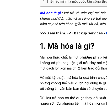
4. Thế nào mình là một cuộc tấn công Br
Mã hóa là gì
? Vai trò và các loại mã hó
chừng như đơn giản và ai cũng có thể giải
hôm nay sẽ tiến hành “giải mã” tất cả, nế
>>> Xem thêm: FPT Backup Services –
1. Mã hóa là gì?
Mã hóa thực chất là một
phương pháp biế
không có phương tiện giải mã. Hay nói mộ
một cách lộn xộn mà chỉ 2 bên trao đổi thôn
Về mặt kỹ thuật, mã hóa là quá trình chu
nhưng không thể hiểu được nội dung là gì. 
bộ thông tin văn bản ban đầu sẽ chuyển 
Dữ liệu mã hóa có thể được thay đổi xuất
người sở hữu phương tiện mã hóa mới có 