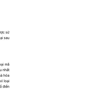
ược sử
ại sau
oại mã
u nhất
mà hóa
ì loại
ổ điển