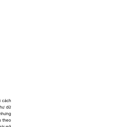
ì cách
như dữ
 nhưng
u theo
iải mã