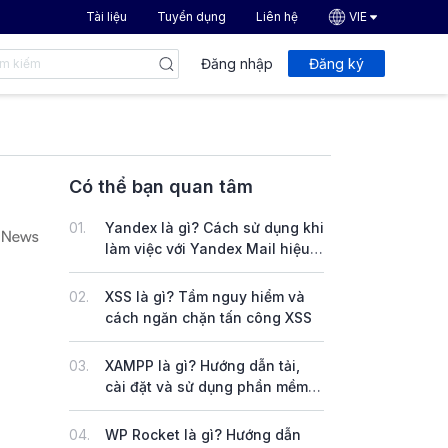
Tài liệu
Tuyển dụng
Liên hệ
VIE
Đăng nhập
Đăng ký
Có thể bạn quan tâm
01.
Yandex là gì? Cách sử dụng khi
làm việc với Yandex Mail hiệu
quả
02.
XSS là gì? Tầm nguy hiểm và
cách ngăn chặn tấn công XSS
03.
XAMPP là gì? Hướng dẫn tải,
cài đặt và sử dụng phần mềm
XAMPP trên Windows & Linux
04.
WP Rocket là gì? Hướng dẫn