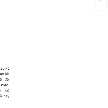
các ký
o lỗi.
ển đổi
 khác.
khi có
lỗi hay