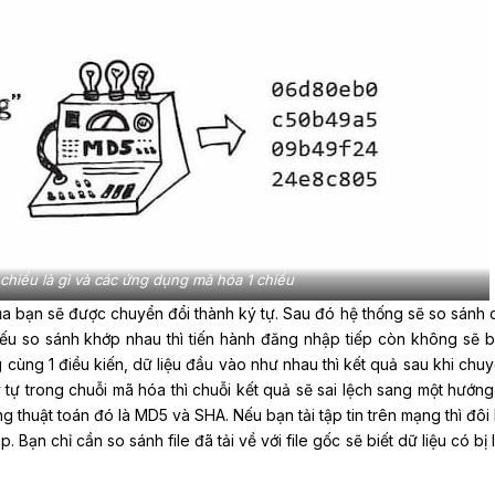
chiều là gì và các ứng dụng mã hóa 1 chiều
ủa bạn sẽ được chuyển đổi thành ký tự. Sau đó hệ thống sẽ so sánh 
Nếu so sánh khớp nhau thì tiến hành đăng nhập tiếp còn không sẽ bá
 cùng 1 điều kiến, dữ liệu đầu vào như nhau thì kết quả sau khi chuy
 tự trong chuỗi mã hóa thì chuỗi kết quả sẽ sai lệch sang một hướng
 thuật toán đó là MD5 và SHA. Nếu bạn tải tập tin trên mạng thì đôi 
Bạn chỉ cần so sánh file đã tải về với file gốc sẽ biết dữ liệu có bị 