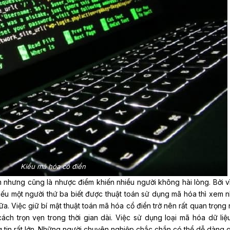
Kiểu mã hóa cổ điển
nhưng cũng là nhược điểm khiến nhiều người không hài lòng. Bởi v
ếu một người thứ ba biết được thuật toán sử dụng mã hóa thì xem 
. Việc giữ bí mật thuật toán mã hóa cổ điển trở nên rất quan trọng
ách trọn vẹn trong thời gian dài. Việc sử dụng loại mã hóa dữ liệ
g tin rất lớn. Những người chuyên nghiệp chắc chắn có thể dễ dàng g