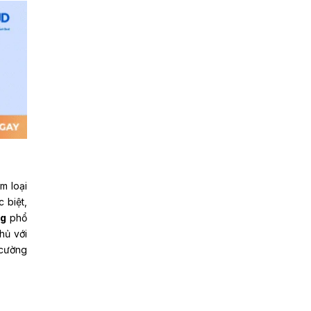
m loại
 biệt,
ng
phổ
hủ với
 cường