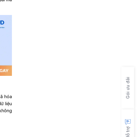
Gói ưu đãi
mã hóa
ữ liệu
 không
Hỗ trợ