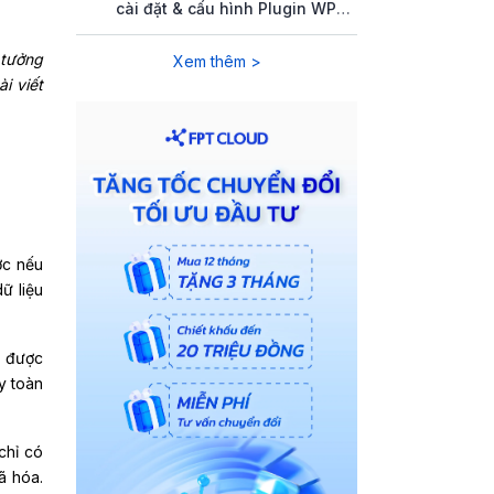
cài đặt & cấu hình Plugin WP
Rocket
 tưởng
Xem thêm >
i viết
ợc nếu
ữ liệu
c được
y toàn
chỉ có
ã hóa.