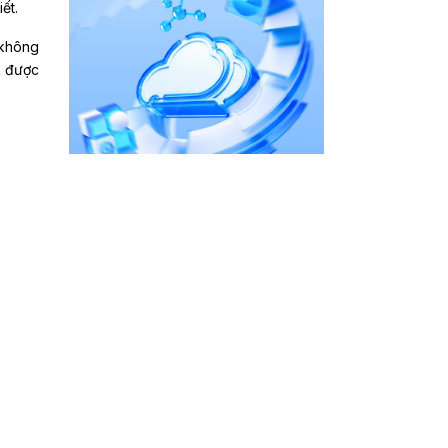
ết.
 không
ã được