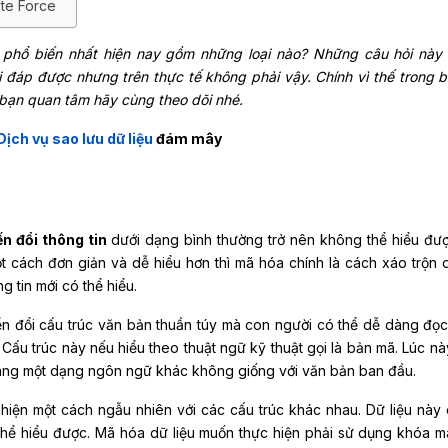
ute Force
a phổ biến nhất hiện nay gồm những loại nào? Những câu hỏi này
 đáp được nhưng trên thực tế không phải vậy. Chính vì thế trong bà
u bạn quan tâm hãy cùng theo dõi nhé.
Dịch vụ sao lưu dữ liệu
đám mây
n đổi thông tin
dưới dạng bình thường trở nên không thể hiểu đư
t cách đơn giản và dễ hiểu hơn thì mã hóa chính là cách xáo trộn d
g tin mới có thể hiểu.
yển đổi cấu trúc văn bản thuần túy mà con người có thể dễ dàng đọ
Cấu trúc này nếu hiểu theo thuật ngữ kỹ thuật gọi là bản mã. Lúc nà
sang một dạng ngôn ngữ khác không giống với văn bản ban đầu.
 hiện một cách ngẫu nhiên với các cấu trúc khác nhau. Dữ liệu này 
thể hiểu được. Mã hóa dữ liệu muốn thực hiện phải sử dụng khóa m