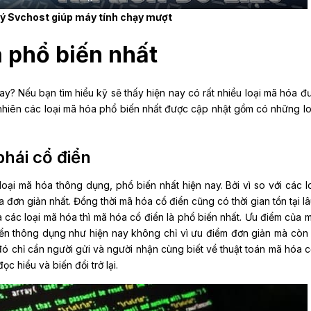
lý Svchost giúp máy tính chạy mượt
a phổ biến nhất
y? Nếu bạn tìm hiểu kỹ sẽ thấy hiện nay có rất nhiều loại mã hóa đ
nhiên các loại mã hóa phổ biến nhất được cập nhật gồm có những lo
phái cổ điển
loại mã hóa thông dụng, phổ biến nhất hiện nay. Bởi vì so với các l
 đơn giản nhất. Đồng thời mã hóa cổ điển cũng có thời gian tồn tại lâ
ủa các loại mã hóa thì mã hóa cổ điển là phổ biến nhất. Ưu điểm của 
iển thông dụng như hiện nay không chỉ vì ưu điểm đơn giản mà còn v
 chỉ cần người gửi và người nhận cùng biết về thuật toán mã hóa c
ọc hiểu và biến đổi trở lại.