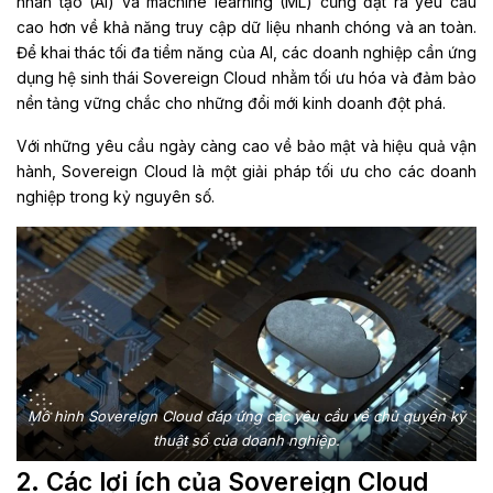
nhân tạo (AI) và machine learning (ML) cũng đặt ra yêu cầu
cao hơn về khả năng truy cập dữ liệu nhanh chóng và an toàn.
Để khai thác tối đa tiềm năng của AI, các doanh nghiệp cần
ứng
dụng
hệ sinh thái Sovereign Cloud
nhằm
tối ưu hóa
va
đảm bảo
nền tảng vững chắc cho những đổi mới kinh doanh đột phá.
Với những yêu cầu ngày càng cao về bảo mật và hiệu quả vận
hành, Sovereign Cloud là một giải pháp tối ưu cho các doanh
nghiệp trong kỷ nguyên số.
Mô hình Sovereign Cloud đáp ứng các yêu cầu về chủ quyền kỹ
thuật số của doanh nghiệp.
2. Các lợi ích của Sovereign Cloud