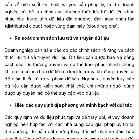
cầu về hiệu suất kỹ thuật và yêu cầu pháp lý, từ đó doanh
nghiệp có thể lựa chọn các phương thức lưu trữ dữ liệu khác
nhau như trung tâm dữ liệu địa phương,
đám mây phân tán
(distributed cloud) hoặc vùng đám mây (cloud regions)
.
Rà soát chính sách lưu trữ và truyền dữ liệu
Doanh nghiệp cần đảm bảo có các chính sách rõ ràng về cách
thức lưu trữ và truyền dữ liệu. Dữ liệu cần được bảo vệ bằng
cách sao lưu thường xuyên và có thể khôi phục nhanh chóng
khi có sự cố, mã hóa dữ liệu cả khi lưu trữ và khi đang truyền tải
để giảm thiểu rủi ro vi phạm dữ liệu. Ngoài ra, quyền truy cập
dữ liệu cần được kiểm soát chặt chẽ, chỉ những người dùng
được uỷ quyền mới có thể truy cập vào dữ liệu.
Hiểu các quy định địa phương và minh bạch với đối tác
Các quy định về dữ liệu phức tạp và dễ thay đổi, vì vậy doanh
nghiệp nên hợp tác với các
nha
cung
cấp
giải
pháp
uy
tín
tại
địa
phương
để nắm bắt những thay đổi mới nhất và đảm bảo
tuân thủ. Cùng với đó, doanh nghiệp cần minh bạch với các đối