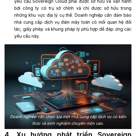
yêu cầu Sovereign Cloud phải được sở hữu và vận hành
bởi công ty có trụ sở chính và chỉ được sở hữu trong
những khu vực địa lý cụ thể. Doanh nghiệp cần đảm bảo
nhà cung cấp dịch vụ đám mây toàn có mối quan hệ đối
tác, giấy phép và khung pháp lý phù hợp để đáp ứng các
yêu cầu này.
Doanh nghiệp cần chọn lựa một nhà cung cấp dịch vụ có kiến
thức và kinh nghiệm chuyên môn cao.
4. Xu hướng phát triển Sovereign