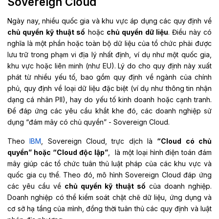
Sovereign Cloud
Ngày nay, nhiều quốc gia và khu vực áp dụng các quy định về
chủ quyền kỹ thuật số
hoặc
chủ quyền dữ liệu
. Điều này có
nghĩa là một phần hoặc toàn bộ dữ liệu của tổ chức phải được
lưu trữ trong phạm vi địa lý nhất định, ví dụ như một quốc gia,
khu vực hoặc liên minh (như EU). Lý do cho quy định này xuất
phát từ nhiều yếu tố, bao gồm quy định về ngành của chính
phủ, quy định về loại dữ liệu đặc biệt (ví dụ như thông tin nhận
dạng cá nhân PII), hay do yếu tố kinh doanh hoặc cạnh tranh.
Để đáp ứng các yêu cầu khắt khe đó, các doanh nghiệp sử
dụng “đám mây có chủ quyền” - Sovereign Cloud.
Theo
IBM
, Sovereign Cloud
,
trực dịch là
“Cloud có
chủ
quyền
”
hoặc
“Cloud
độc
lập
”
,
là một loại hình điện toán đám
mây giúp các tổ chức tuân thủ luật pháp của các khu vực và
quốc gia cụ thể.
Theo
đo
́,
mô
hình
Sovereign Cloud đáp ứng
các yêu cầu về
chủ quyền kỹ thuật số
của doanh nghiệp.
Doanh nghiệp có thể kiểm soát chặt chẽ dữ liệu, ứng dụng và
cơ sở hạ tầng của mình, đồng thời tuân thủ các quy định và luật