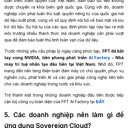
tuân theo thẩm quyền của Việt Nam, đảm bảo dữ liệu không
được chuyển ra khỏi biên giới quốc gia. Cùng với đó, doanh
nghiệp còn phải tuân thủ luật quyền riêng tư của quốc gia nơi
dữ liệu xuất phát, cùng vô số quy định nội bộ về bảo mật và lưu
trữ dữ liệu. Sự hội tụ của các quy định phức tạp này tạo ra một
môi trường nhiều thách thức mà doanh nghiệp cần phải vượt
qua để đảm bảo tuân thủ tính toàn vẹn của dữ liệu.
Trước những yêu cầu pháp lý ngày càng phức tạp,
FPT đã bắt
tay cùng NVIDIA, tiên phong phát triển
AI Factory
- Nhà
máy trí tuệ nhân tạo đầu tiên tại Việt Nam.
Nhờ đó, FPT
mang đến nền tảng Điện toán đám mây
có ch
ủ
quyền
,
phục vụ
nghiên cứu, phát triển AI và các giải pháp công nghệ tiên tiến
cho các doanh nghiệp trong nước và khu vực.
Trở thành một trong những doanh nghiệp đầu tiên được tiếp
cận bộ công cụ toàn diện của FPT AI Factory tại
ĐÂY.
5. Các doanh nghiệp nên làm gì để
ứng dụng Sovereign Cloud?