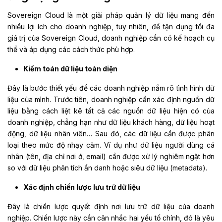
Sovereign Cloud là một giải pháp quản lý dữ liệu mang đến
nhiều lợi ích cho doanh nghiệp, tuy nhiên, để tận dụng tối đa
giá trị của Sovereign Cloud, doanh nghiệp cần có kế hoạch cụ
thể và áp dụng các cách thức phù hợp.
Kiểm toán dữ liệu toàn diện
Đây là bước thiết yếu để các doanh nghiệp nắm rõ tình hình dữ
liệu của mình. Trước tiên, doanh nghiệp cần xác định nguồn dữ
liệu bằng cách liệt kê tất cả các nguồn dữ liệu hiện có của
doanh nghiệp, chẳng hạn như dữ liệu khách hàng, dữ liệu hoạt
động, dữ liệu nhân viên
…
Sau đó, các dữ liệu cần được phân
loại theo mức độ nhạy cảm. Ví dụ như dữ liệu người dùng cá
nhân (tên, địa chỉ nơi ở, email) cần được xử lý nghiêm ngặt hơn
so với dữ liệu phân tích ẩn danh hoặc
siêu dữ liệu (metadata)
.
Xác định chiến lược lưu trữ dữ liệu
Đây là chiến lược quyết định nơi lưu trữ dữ liệu của doanh
nghiệp. Chiến lược này cần cân nhắc hai yếu tố chính, đó là yêu