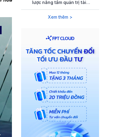
Management”
lược nâng tầm quản trị tài
chính toàn diện bằng giải pháp
công nghệ
Xem thêm >