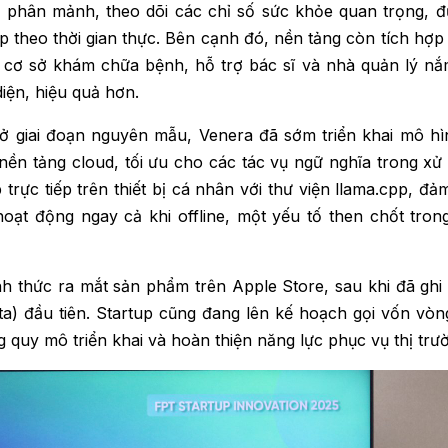
tế phân mảnh, theo dõi các chỉ số sức khỏe quan trọng, đ
p theo thời gian thực. Bên cạnh đó, nền tảng còn tích hợp
 cơ sở khám chữa bệnh, hỗ trợ bác sĩ và nhà quản lý nắ
iện, hiệu quả hơn.
ở giai đoạn nguyên mẫu, Venera đã sớm triển khai mô hì
ền tảng cloud, tối ưu cho các tác vụ ngữ nghĩa trong xử 
trực tiếp trên thiết bị cá nhân với thư viện llama.cpp, đ
oạt động ngay cả khi offline, một yếu tố then chốt tron
h thức ra mắt sản phẩm trên Apple Store, sau khi đã ghi
a) đầu tiên. Startup cũng đang lên kế hoạch gọi vốn vòng
quy mô triển khai và hoàn thiện năng lực phục vụ thị trư