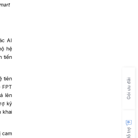
mart
ác AI
mộ hệ
n tiến
 tiên
Gói ưu đãi
– FPT
á lên
rợ kỹ
n khai
Hỗ trợ
rị cam