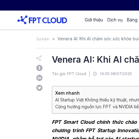
Giới thiệu
Dịch vụ
Bảng 
Venera AI: Khi AI chăm sóc sức khỏe bướ
Sự kiện
Venera AI: Khi AI ch
Tác giả: FPT Cloud
14:05 08/07/2025
Xem nhanh
AI Startup Việt Không thiếu kỹ thuật, nhưn
Cộng hưởng nguồn lực FPT và NVIDIA tiếp
FPT Smart Cloud chính thức chào đ
chương trình FPT Startup Innovat
NVIDIA, nhằm hỗ trợ các AI startu