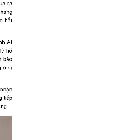
ưa ra
 bảng
m bắt
nh AI
lý hồ
ảm bảo
g ứng
 nhận
 tiếp
ờng.