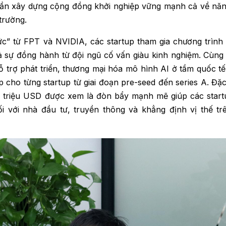
 phần xây dựng cộng đồng khởi nghiệp vững mạnh cả về năn
trường.
ức” từ FPT và NVIDIA, các startup tham gia chương trình
ả sự đồng hành từ đội ngũ cố vấn giàu kinh nghiệm. Cùng
hỗ trợ phát triển, thương mại hóa mô hình AI ở tầm quốc t
 cho từng startup từ giai đoạn pre-seed đến series A. Đặc 
i 3 triệu USD được xem là đòn bẩy mạnh mẽ giúp các start
ối với nhà đầu tư, truyền thông và khẳng định vị thế trê