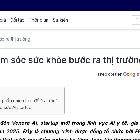
giá
Đối tác
Thông tin
Sự kiện
c ra thị trường
ăm sóc sức khỏe bước ra thị trườ
Theo dõi trên
g cần nhiều hơn để “ra trận”.
 sức AI startup
ón Venera AI, startup mới trong lĩnh vực AI y tế, gia
ion 2025. Đây là chương trình được đồng tổ chức bởi F
p Việt vượt qua điểm nghẽn hạ tầng, tăng tốc thương mạ