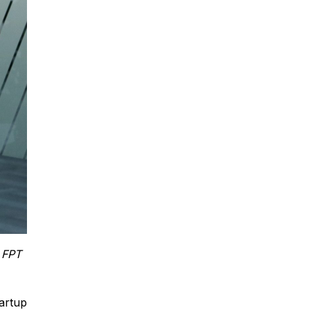
 FPT
tartup