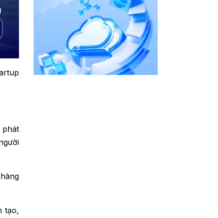
artup
 phát
người
 hàng
 tạo,