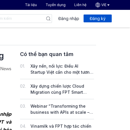
Tài liệu
Tuyển dụng
Liên hệ
VIE
Đăng nhập
Đăng ký
ng
Có thể bạn quan tâm
01.
Xây nền, nối lực: Điều AI
Startup Việt cần cho một tương
lai bền vững
02.
Xây dựng chiến lược Cloud
Migration cùng FPT Smart
Cloud
03.
Webinar “Transforming the
business with APIs at scale –
 nhập
Thúc đẩy sáng tạo nhanh
PT và
chóng và bảo mật với FPT API
04.
Vinamilk và FPT hợp tác chiến
i hóa