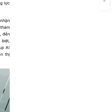
g lực
 nhận
 tham
ế, đến
biệt,
up AI
n thị