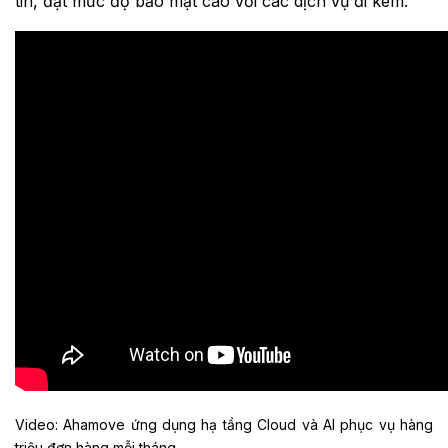
tin, đạt mức độ bảo mật cao với các dịch vụ đi kèm.
Video: Ahamove ứng dụng hạ tầng Cloud và AI phục vụ hàng
triệu đơn hàng mỗi tháng