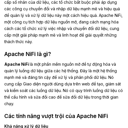
cấp số nhân của dữ liệu, các tổ chức bắt buộc phải áp dụng
các công cụ chuyển đổi và nhập dữ liệu mạnh mẽ và hiệu quả
để quản lý và xử lý dữ liệu này một cách hiệu quả. Apache NiFi,
một công cụ tích hợp dữ liệu nguồn mở, đang cách mạng hóa
cách các tổ chức xử lý việc nhập và chuyển đổi dữ liệu, cung
cấp một giải pháp mạnh mẽ và linh hoạt để giải quyết những
thách thức này.
Apache NiFi là gì?
Apache NiFi
là một phần mềm nguồn mở để tự động hóa và
quản lý luồng dữ liệu giữa các hệ thống. Đây là một hệ thống
mạnh mẽ và đáng tin cậy để xử lý và phân phối dữ liệu. Nó
cung cấp Giao diện người dùng dựa trên web để tạo, giám sát
và kiểm soát các luồng dữ liệu. Nó có quy trình luồng dữ liệu có
thể cấu hình và sửa đổi cao để sửa đổi dữ liệu trong thời gian
chạy.
Các tính năng vượt trội của Apache NiFi
Khả năng xử lý dữ liệu