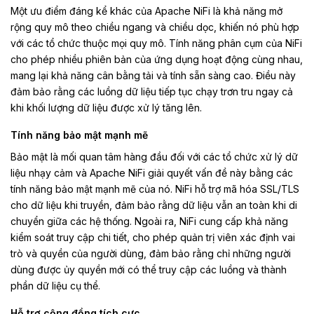
Một ưu điểm đáng kể khác của Apache NiFi là khả năng mở
rộng quy mô theo chiều ngang và chiều dọc, khiến nó phù hợp
với các tổ chức thuộc mọi quy mô. Tính năng phân cụm của NiFi
cho phép nhiều phiên bản của ứng dụng hoạt động cùng nhau,
mang lại khả năng cân bằng tải và tính sẵn sàng cao. Điều này
đảm bảo rằng các luồng dữ liệu tiếp tục chạy trơn tru ngay cả
khi khối lượng dữ liệu được xử lý tăng lên.
Tính năng bảo mật mạnh mẽ
Bảo mật là mối quan tâm hàng đầu đối với các tổ chức xử lý dữ
liệu nhạy cảm và Apache NiFi giải quyết vấn đề này bằng các
tính năng bảo mật mạnh mẽ của nó. NiFi hỗ trợ mã hóa SSL/TLS
cho dữ liệu khi truyền, đảm bảo rằng dữ liệu vẫn an toàn khi di
chuyển giữa các hệ thống. Ngoài ra, NiFi cung cấp khả năng
kiểm soát truy cập chi tiết, cho phép quản trị viên xác định vai
trò và quyền của người dùng, đảm bảo rằng chỉ những người
dùng được ủy quyền mới có thể truy cập các luồng và thành
phần dữ liệu cụ thể.
Hỗ trợ cộng đồng tích cực