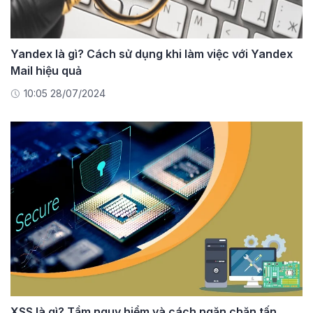
Yandex là gì? Cách sử dụng khi làm việc với Yandex
Mail hiệu quả
10:05 28/07/2024
XSS là gì? Tầm nguy hiểm và cách ngăn chặn tấn