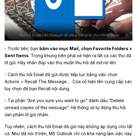
Thu hồi Email trên Outlook dễ dàng tương tự như trong Gmail
- Trước tiên, bạn
bấm vào mục Mail, chọn Favorite Folders >
Sent Items
. Trong khung bên phải sẽ hiện ra tất cả các thư đã
lỡ gửi. Hãy nhấn đúp vào thư muốn thu hồi để mở nó lên.
- Cách thu hồi Email đã gửi được tiếp tục bằng việc chọn
Actions > Recall This Message… Cửa sổ hiện lên cung cấp các
tùy chọn để bạn Recall nội dung.
- Tại phần “Are you sure you want to go” đánh dấu “Delete
unread copies of this message”. Hệ thống sẽ tự động thu hồi
sản phẩm lỡ gửi nhầm.
Tuy nhiên, cách thu hồi Email đã gửi này không áp dụng cho tất
cả. Như đã nói ở trên, MS Outlook chỉ có khả năng làm việc này