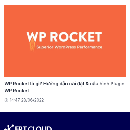
WP Rocket là gì? Hướng dẫn cài đặt & cấu hình Plugin
WP Rocket
14:47 28/06/2022