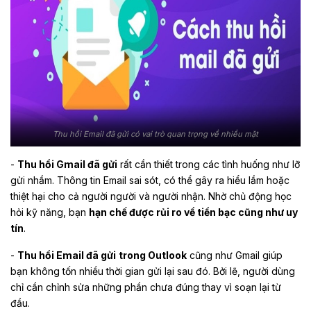
Thu hồi Email đã gửi có vai trò quan trọng về nhiều mặt
-
Thu hồi Gmail đã gửi
rất cần thiết trong các tình huống như lỡ
gửi nhầm. Thông tin Email sai sót, có thể gây ra hiểu lầm hoặc
thiệt hại cho cả người người và người nhận. Nhờ chủ động học
hỏi kỹ năng, bạn
hạn chế được rủi ro về tiền bạc cũng như uy
tín
.
-
Thu hồi Email đã gửi
trong Outlook
cũng như Gmail giúp
bạn không tốn nhiều thời gian gửi lại sau đó. Bởi lẽ, người dùng
chỉ cần chỉnh sửa những phần chưa đúng thay vì soạn lại từ
đầu.