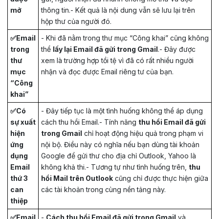
mở
thông tin.- Kết quả là nội dung vẫn sẽ lưu lại trên
hộp thư của người đó.
✅Email
- Khi đã nằm trong thư mục “Công khai” cũng không
trong
thể
lấy lại Email đã gửi trong Gmail
.- Đây được
thư
xem là trường hợp tồi tệ vì đã có rất nhiều người
mục
nhận và đọc được Email riêng tư của bạn.
“Công
khai”
✅Có
- Đây tiếp tục là một tình huống không thể áp dụng
sự xuất
cách thu hồi Email.- Tính năng
thu hồi Email đã gửi
hiện
trong Gmail
chỉ hoạt động hiệu quả trong phạm vi
ứng
nội bộ. Điều này có nghĩa nếu bạn dùng tài khoản
dụng
Google để gửi thư cho địa chỉ Outlook, Yahoo là
Email
không khả thi.- Tương tự như tình huống trên,
thu
thứ 3
hồi Mail trên Outlook
cũng chỉ được thực hiện giữa
can
các tài khoản trong cùng nền tảng này.
thiệp
✅Email
-
Cách thu hồi Email đã gửi trong Gmail
và