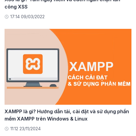
công XSS
17:14 09/03/2022
XAMPP là gì? Hướng dẫn tải, cài đặt và sử dụng phần
mềm XAMPP trên Windows & Linux
11:12 23/11/2024