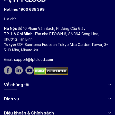
Hotline:
1900 638 399
Địa chỉ:
Hà Nội:
Số 10 Phạm Văn Bạch, Phường Cầu Giấy
TP. Hồ Chí Minh:
Tòa nhà ETOWN 6, Số 364 Cộng Hòa,
phường Tân Bình
Tokyo:
33F, Sumitomo Fudosan Tokyo Mita Garden Tower, 3-
5-19 Mita, Minato-ku
Email:
support@fptcloud.com
Về chúng tôi
Dịch vụ
Điều khoản & Chính sách