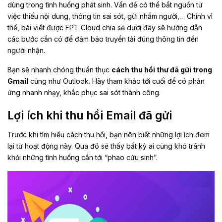
dùng trong tình huống phát sinh. Vấn đề có thể bắt nguồn từ
việc thiếu nội dung, thông tin sai sót, gửi nhầm người,… Chính vì
thế, bài viết được FPT Cloud chia sẻ dưới đây sẽ hướng dẫn
các bước cần có để đảm bảo truyền tải đúng thông tin đến
người nhận.
Bạn sẽ nhanh chóng thuần thục
cách thu hồi thư đã gửi trong
Gmail
cũng như Outlook. Hãy tham khảo tới cuối để có phản
ứng nhanh nhạy, khắc phục sai sót thành công.
Lợi ích khi thu hồi Email đã gửi
Trước khi tìm hiểu cách thu hồi, bạn nên biết những lợi ích đem
lại từ hoạt động này. Qua đó sẽ thấy bất kỳ ai cũng khó tránh
khỏi những tình huống cần tới “phao cứu sinh”.