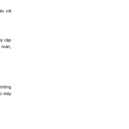
ác với
uy cập
 toàn,
 không
ép máy