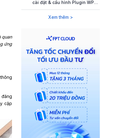
cài đặt & cấu hình Plugin WP
Rocket
Xem thêm >
ò quan
ng ứng
 thông
n đăng
uy cập