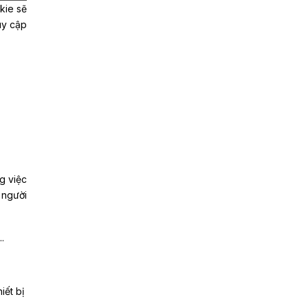
kie sẽ
uy cập
g việc
 người
.
iết bị