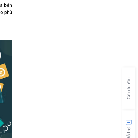
ủa bên
áo phù
Gói ưu đãi
Hỗ trợ