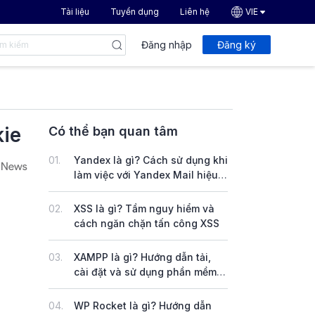
Tài liệu
Tuyển dụng
Liên hệ
VIE
Đăng nhập
Đăng ký
kie
Có thể bạn quan tâm
01.
Yandex là gì? Cách sử dụng khi
làm việc với Yandex Mail hiệu
quả
02.
XSS là gì? Tầm nguy hiểm và
cách ngăn chặn tấn công XSS
03.
XAMPP là gì? Hướng dẫn tải,
cài đặt và sử dụng phần mềm
XAMPP trên Windows & Linux
04.
WP Rocket là gì? Hướng dẫn