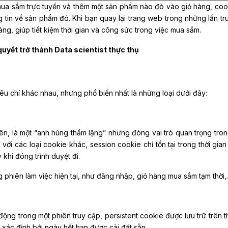
ua sắm trực tuyến và thêm một sản phẩm nào đó vào giỏ hàng, coo
g tin về sản phẩm đó. Khi bạn quay lại trang web trong những lần tr
ng, giúp tiết kiệm thời gian và công sức trong việc mua sắm.
 quyết trở thành Data scientist thực thụ
iêu chí khác nhau, nhưng phổ biến nhất là những loại dưới đây:
ên, là một “anh hùng thầm lặng” nhưng đóng vai trò quan trọng tron
 với các loại cookie khác, session cookie chỉ tồn tại trong thời gian
khi đóng trình duyệt đi.
 phiên làm việc hiện tại, như đăng nhập, giỏ hàng mua sắm tạm thời,..
ng trong một phiên truy cập, persistent cookie được lưu trữ trên th
 xác định bởi ngày hết hạn được cài đặt sẵn.