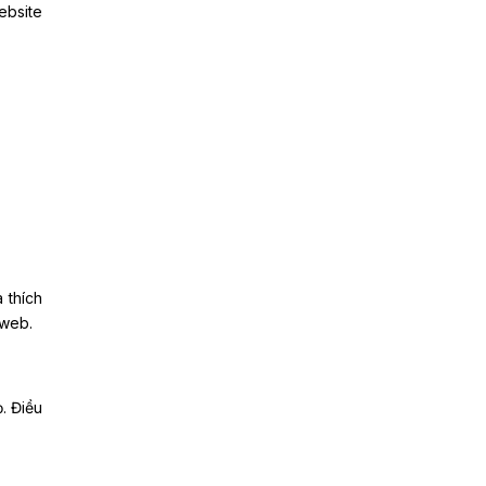
ebsite
 thích
 web.
. Điều