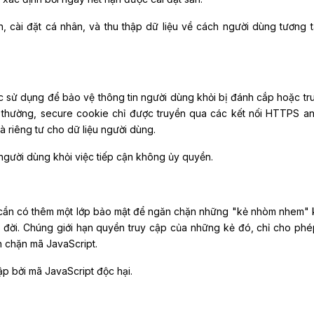
, cài đặt cá nhân, và thu thập dữ liệu về cách người dùng tương t
c sử dụng để bảo vệ thông tin người dùng khỏi bị đánh cắp hoặc tr
g thường, secure cookie chỉ được truyền qua các kết nối HTTPS an
 riêng tư cho dữ liệu người dùng.
người dùng khỏi việc tiếp cận không ủy quyền.
ng cần có thêm một lớp bảo mật để ngăn chặn những "kẻ nhòm nhem"
a đời. Chúng giới hạn quyền truy cập của những kẻ đó, chỉ cho ph
n chặn mã JavaScript.
ập bởi mã JavaScript độc hại.