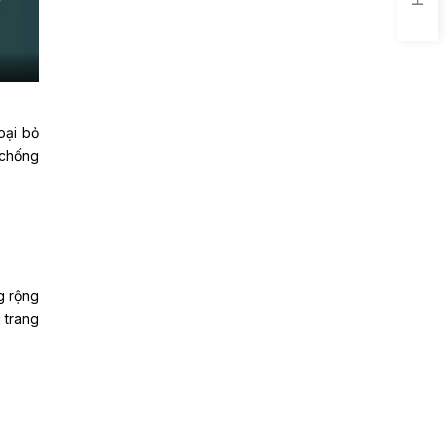
oại bỏ
 chống
g rộng
 trang