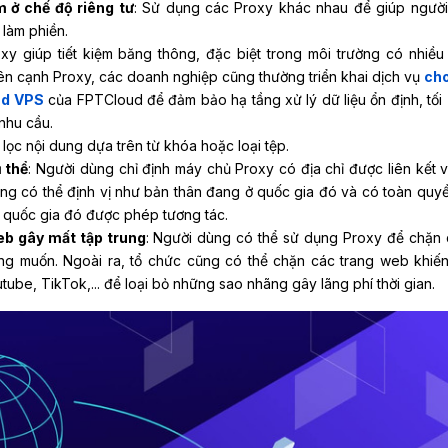
 ở chế độ riêng tư
: Sử dụng các Proxy khác nhau để giúp ngườ
 làm phiền.
xy giúp tiết kiệm băng thông, đặc biệt trong môi trường có nhiều
ên cạnh Proxy, các doanh nghiệp cũng thường triển khai dịch vụ
cho
ud VPS
của FPTCloud để đảm bảo hạ tầng xử lý dữ liệu ổn định, tối 
nhu cầu.
ọc nội dung dựa trên từ khóa hoặc loại tệp.
ụ thể
: Người dùng chỉ định máy chủ Proxy có địa chỉ được liên kết v
ùng có thể định vị như bản thân đang ở quốc gia đó và có toàn quyề
ở quốc gia đó được phép tương tác.
eb gây mất tập trung
: Người dùng có thể sử dụng Proxy để chặn
g muốn. Ngoài ra, tổ chức cũng có thể chặn các trang web khiế
ube, TikTok,... để loại bỏ những sao nhãng gây lãng phí thời gian.