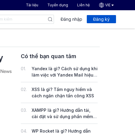
Tài liệu
Tuyển dụng
Liên hệ
VIE
Đăng nhập
Đăng ký
y
Có thể bạn quan tâm
01.
Yandex là gì? Cách sử dụng khi
làm việc với Yandex Mail hiệu
quả
02.
XSS là gì? Tầm nguy hiểm và
cách ngăn chặn tấn công XSS
03.
XAMPP là gì? Hướng dẫn tải,
cài đặt và sử dụng phần mềm
XAMPP trên Windows & Linux
04.
WP Rocket là gì? Hướng dẫn