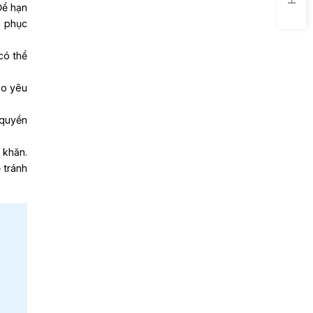
 Để hạn
i phục
có thể
do yêu
 quyền
 khăn.
 tránh