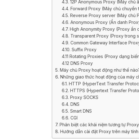
4.3. 12P Anonymous Proxy (Máy chủ ẩ
4.4. Forward Proxy (Máy chủ chuyển t
4.5. Reverse Proxy server (Máy chủ 
4.6. Anonymous Proxy (Ẩn danh Prox
4.7. High Anonymity Proxy (Proxy ẩn
4.8. Transparent Proxy (Proxy trong s
4.9. Common Gateway Interface Prox
4.10. Suffix Proxy
4.11 Rotating Proxies (Proxy dạng biế
4.12 DNS Proxy
5. Máy chủ Proxy hoạt động như thế nà
6. Những giao thức hoạt động của máy 
6.1. HTTP (HyperText Transfer Protoc
6.2. HTTPS (Hypertext Transfer Prot
6.3. Proxy SOCKS
6.4. DNS
6.5. Smart DNS
6.6. CGI
7. Phân biệt các khái niệm tương tự Prox
8. Hướng dẫn cài đặt Proxy trên máy tín