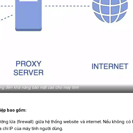
ng đến khả năng bảo mật cao cho máy tính
hiệp bao gồm:
ng lửa (firewall) giữa hệ thống website và internet. Nếu không có 
a chỉ IP của máy tính người dùng.