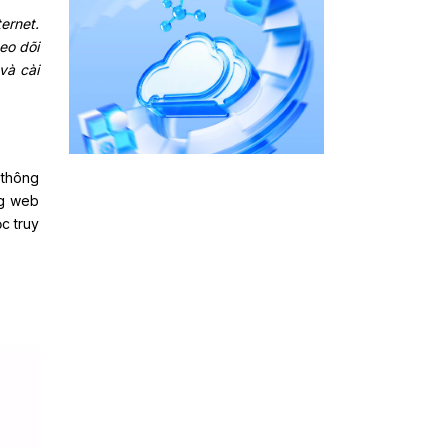
ernet.
eo dõi
và cài
 thông
ng web
c truy