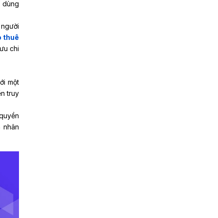
i dùng
 người
 thuê
ưu chi
ới một
n truy
 quyền
n nhân