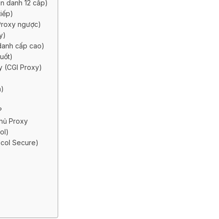
n danh 12 cấp)
iếp)
Proxy ngược)
y)
 danh cấp cao)
uốt)
y (CGI Proxy)
n)
o?
chủ Proxy
ol)
ocol Secure)
y
h