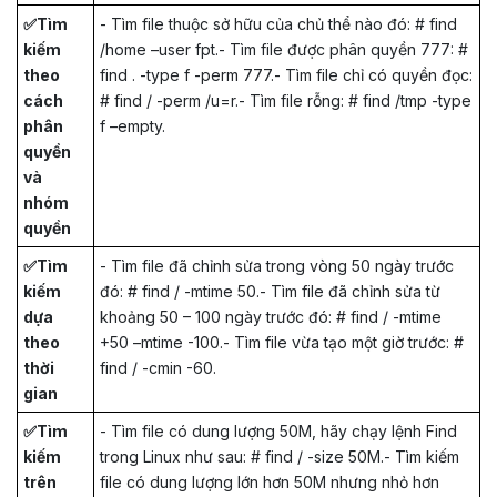
✅Tìm
- Tìm file thuộc sở hữu của chủ thể nào đó: # find
kiếm
/home –user fpt.- Tìm file được phân quyền 777: #
theo
find . -type f -perm 777.- Tìm file chỉ có quyền đọc:
cách
# find / -perm /u=r.- Tìm file rỗng: # find /tmp -type
phân
f –empty.
quyền
và
nhóm
quyền
✅Tìm
- Tìm file đã chỉnh sửa trong vòng 50 ngày trước
kiếm
đó: # find / -mtime 50.- Tìm file đã chỉnh sửa từ
dựa
khoảng 50 – 100 ngày trước đó: # find / -mtime
theo
+50 –mtime -100.- Tìm file vừa tạo một giờ trước: #
thời
find / -cmin -60.
gian
✅Tìm
- Tìm file có dung lượng 50M, hãy chạy lệnh Find
kiếm
trong Linux như sau: # find / -size 50M.- Tìm kiếm
trên
file có dung lượng lớn hơn 50M nhưng nhỏ hơn