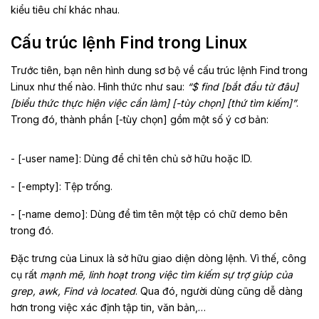
kiểu tiêu chí khác nhau.
Cấu trúc lệnh Find trong Linux
Trước tiên, bạn nên hình dung sơ bộ về cấu trúc lệnh Find trong
Linux như thế nào. Hình thức như sau:
“$ find [bắt đầu từ đâu]
[biểu thức thực hiện việc cần làm] [-tùy chọn] [thứ tìm kiếm]”
.
Trong đó, thành phần [-tùy chọn] gồm một số ý cơ bản:
- [-user name]: Dùng để chỉ tên chủ sở hữu hoặc ID.
- [-empty]: Tệp trống.
- [-name demo]: Dùng để tìm tên một tệp có chữ demo bên
trong đó.
Đặc trưng của Linux là sở hữu giao diện dòng lệnh. Vì thế, công
cụ rất
mạnh mẽ, linh hoạt trong việc tìm kiếm sự trợ giúp của
grep, awk, Find và located
. Qua đó, người dùng cũng dễ dàng
hơn trong việc xác định tập tin, văn bản,…