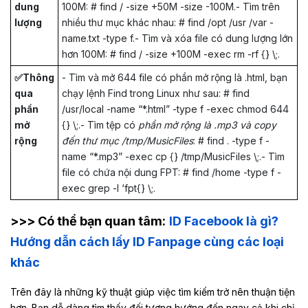
dung
100M: # find / -size +50M -size -100M.- Tìm trên
lượng
nhiều thư mục khác nhau: # find /opt /usr /var -
name.txt -type f.- Tìm và xóa file có dung lượng lớn
hơn 100M: # find / -size +100M -exec rm -rf {} \;.
✅Thông
- Tìm và mở 644 file có phần mở rộng là .html, bạn
qua
chạy lệnh Find trong Linux như sau: # find
phần
/usr/local -name “*.html” -type f -exec chmod 644
mở
{} \;.- Tìm tệp có
phần mở rộng là .mp3 và copy
rộng
đến thư mục /tmp/MusicFiles
: # find . -type f -
name “*.mp3” -exec cp {} /tmp/MusicFiles \;.- Tìm
file có chứa nội dung FPT: # find /home -type f -
exec grep -l ‘fpt{} \;.
>>> Có thể bạn quan tâm:
ID Facebook là gì?
Hướng dẫn cách lấy ID Fanpage cùng các loại
khác
Trên đây là những kỹ thuật giúp việc tìm kiếm trở nên thuận tiện
hơn. Bạn dễ dàng tìm thấy đối tượng hướng đến ngay cả khi chỉ