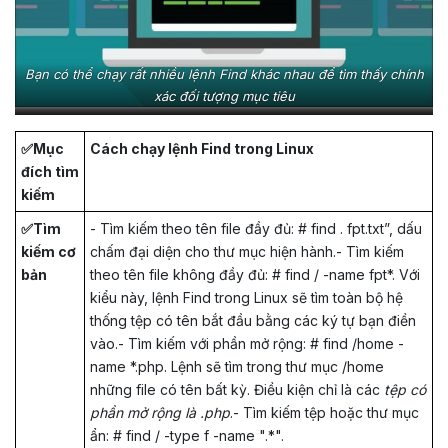
Bạn có thể chạy rất nhiều lệnh Find khác nhau để tìm thấy chính
xác đối tượng mục tiêu
✅Mục
Cách chạy lệnh Find trong Linux
đích tìm
kiếm
✅Tìm
- Tìm kiếm theo tên file đầy đủ: # find . fpt.txt”, dấu
kiếm cơ
chấm đại diện cho thư mục hiện hành.- Tìm kiếm
bản
theo tên file không đầy đủ: # find / -name fpt*. Với
kiểu này, lệnh Find trong Linux sẽ tìm toàn bộ hệ
thống tệp có tên bắt đầu bằng các ký tự bạn điền
vào.- Tìm kiếm với phần mở rộng: # find /home -
name *.php. Lệnh sẽ tìm trong thư mục /home
những file có tên bất kỳ. Điều kiện chỉ là các
tệp có
phần mở rộng là .php
.- Tìm kiếm tệp hoặc thư mục
ẩn: # find / -type f -name ".*".