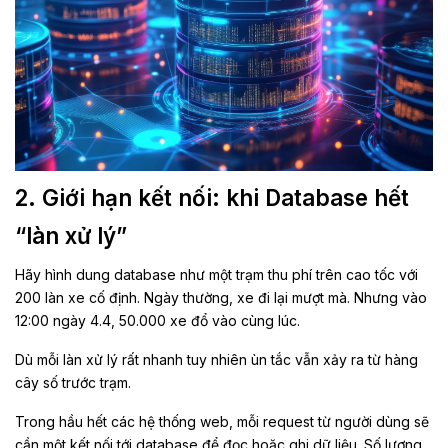
2. Giới hạn kết nối: khi Database hết
“làn xử lý”
Hãy hình dung database như một trạm thu phí trên cao tốc với
200 làn xe cố định. Ngày thường, xe đi lại mượt mà. Nhưng vào
12:00 ngày 4.4, 50.000 xe đổ vào cùng lúc.
Dù mỗi làn xử lý rất nhanh tuy nhiên ùn tắc vẫn xảy ra từ hàng
cây số trước trạm.
Trong hầu hết các hệ thống web, mỗi request từ người dùng sẽ
cần một kết nối tới database để đọc hoặc ghi dữ liệu. Số lượng