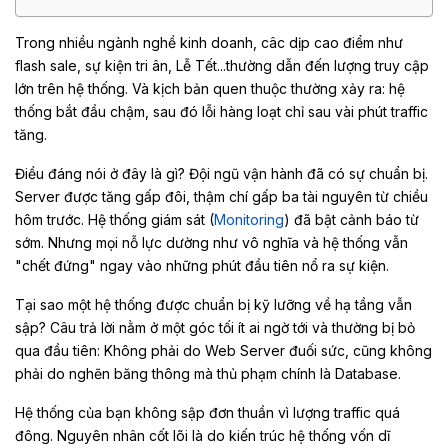
Trong nhiều ngành nghề kinh doanh, câc dịp cao điểm như
flash sale, sự kiện tri ân, Lễ Tết...thường dẫn đến lượng truy cập
lớn trên hệ thống. Và kịch bản quen thuộc thường xảy ra: hệ
thống bắt đầu chậm, sau đó lỗi hàng loạt chỉ sau vài phút traffic
tăng.
Điều đáng nói ở đây là gì? Đội ngũ vận hành đã có sự chuẩn bị.
Server được tăng gấp đôi, thậm chí gấp ba tài nguyên từ chiều
hôm trước. Hệ thống giám sát (
Monitoring
) đã bật cảnh báo từ
sớm. Nhưng mọi nỗ lực dường như vô nghĩa và hệ thống vẫn
"chết đứng" ngay vào những phút đầu tiên nổ ra sự kiện.
Tại sao một hệ thống được chuẩn bị kỹ lưỡng về hạ tầng vẫn
sập? Câu trả lời nằm ở một góc tối ít ai ngờ tới và thường bị bỏ
qua đầu tiên: Không phải do Web Server đuối sức, cũng không
phải do nghẽn băng thông mà thủ phạm chính là Database.
Hệ thống của bạn không sập đơn thuần vì lượng traffic quá
đông. Nguyên nhân cốt lõi là do kiến trúc hệ thống vốn dĩ