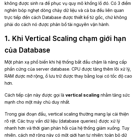
không được sinh ra để phục vụ quy mô khổng lồ đó. Có 3 điểm
nghẽn bóp nghẹt dòng chảy dữ liệu và cả ba đều liên quan
trực tiếp đến cách Database được thiết kế từ gốc, chứ không
phải do cách nó được phân bổ tài nguyên vận hành.
1. Khi Vertical Scaling chạm giới hạn
của Database
Một phản xạ phổ biến khi hệ thống bắt đầu chậm là nâng cấp
phần cứng của server database. CPU được tăng thêm lõi xử lý,
RAM được mở rộng, ổ lưu trữ được thay bằng loại có tốc độ cao
hơn.
Cách tiếp cận này được gọi là
vertical scaling
nhằm tăng sức
mạnh cho một máy chủ duy nhất.
Trong giai đoạn đầu, vertical scaling thường mang lại cải thiện
rõ rệt. Các truy vấn dữ liệu (database queries) được xử lý
nhanh hơn và thời gian phản hồi của hệ thống giảm xuống. Tuy
nhiên, cách mở rộng này có một giới hạn tự nhiên: toàn bộ dữ