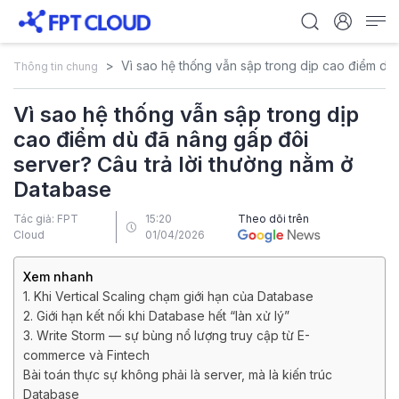
Vì sao hệ thống vẫn sập trong dịp cao điểm dù
Thông tin chung
Vì sao hệ thống vẫn sập trong dịp
cao điểm dù đã nâng gấp đôi
server? Câu trả lời thường nằm ở
Database
Tác giả: FPT
15:20
Theo dõi trên
Cloud
01/04/2026
Xem nhanh
1. Khi Vertical Scaling chạm giới hạn của Database
2. Giới hạn kết nối khi Database hết “làn xử lý”
3. Write Storm — sự bùng nổ lượng truy cập từ E-
commerce và Fintech
Bài toán thực sự không phải là server, mà là kiến trúc
Database