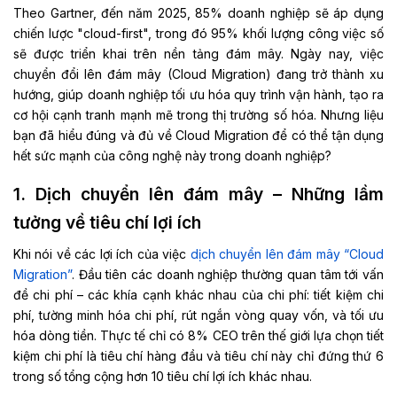
Theo Gartner, đến năm 2025, 85% doanh nghiệp sẽ áp dụng
chiến lược "cloud-first", trong đó 95% khối lượng công việc số
sẽ được triển khai trên nền tảng đám mây. Ngày nay, việc
chuyển đổi lên đám mây (Cloud Migration) đang trở thành xu
hướng, giúp doanh nghiệp tối ưu hóa quy trình vận hành, tạo ra
cơ hội cạnh tranh mạnh mẽ trong thị trường số hóa. Nhưng liệu
bạn đã hiểu đúng và đủ về Cloud Migration để có thể tận dụng
hết sức mạnh của công nghệ này trong doanh nghiệp?
1. Dịch chuyển lên đám mây – Những lầm
tưởng về tiêu chí lợi ích
Khi nói về các lợi ích của việc
dịch chuyển lên đám mây “Cloud
Migration”
. Đầu tiên các doanh nghiệp thường quan tâm tới vấn
đề chi phí – các khía cạnh khác nhau của chi phí: tiết kiệm chi
phí, tường minh hóa chi phí, rút ngắn vòng quay vốn, và tối ưu
hóa dòng tiền. Thực tế chỉ có 8% CEO trên thế giới lựa chọn tiết
kiệm chi phí là tiêu chí hàng đầu và tiêu chí này chỉ đứng thứ 6
trong số tổng cộng hơn 10 tiêu chí lợi ích khác nhau.