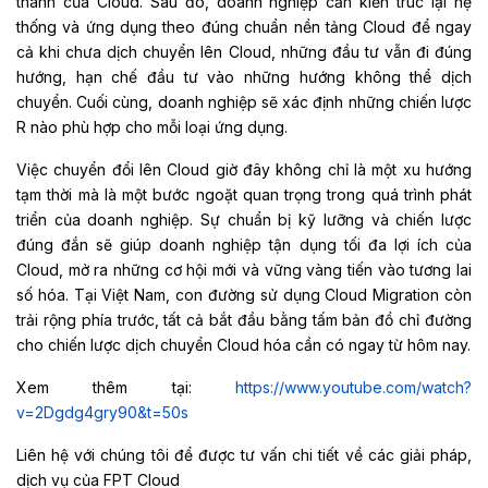
thành của Cloud. Sau đó, doanh nghiệp cần kiến trúc lại hệ
thống và ứng dụng theo đúng chuẩn nền tảng Cloud để ngay
cả khi chưa dịch chuyển lên Cloud, những đầu tư vẫn đi đúng
hướng, hạn chế đầu tư vào những hướng không thể dịch
chuyển. Cuối cùng, doanh nghiệp sẽ xác định những chiến lược
R nào phù hợp cho mỗi loại ứng dụng.
Việc chuyển đổi lên Cloud giờ đây không chỉ là một xu hướng
tạm thời mà là một bước ngoặt quan trọng trong quá trình phát
triển của doanh nghiệp. Sự chuẩn bị kỹ lưỡng và chiến lược
đúng đắn sẽ giúp doanh nghiệp tận dụng tối đa lợi ích của
Cloud, mở ra những cơ hội mới và vững vàng tiến vào tương lai
số hóa. Tại Việt Nam, con đường sử dụng Cloud Migration còn
trải rộng phía trước, tất cả bắt đầu bằng tấm bản đồ chỉ đường
cho chiến lược dịch chuyển Cloud hóa cần có ngay từ hôm nay.
Xem thêm tại:
https://www.youtube.com/watch?
v=2Dgdg4gry90&t=50s
Liên hệ với chúng tôi để được tư vấn chi tiết về các giải pháp,
dịch vụ của FPT Cloud