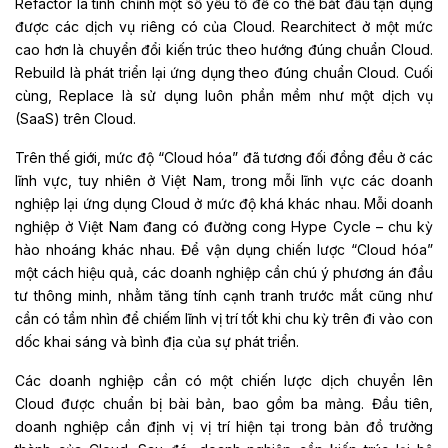
Refactor là tinh chỉnh một số yếu tố để có thể bắt đầu tận dụng
được các dịch vụ riêng có của Cloud. Rearchitect ở một mức
cao hơn là chuyển đổi kiến trúc theo hướng đúng chuẩn Cloud.
Rebuild là phát triển lại ứng dụng theo đúng chuẩn Cloud. Cuối
cùng, Replace là sử dụng luôn phần mềm như một dịch vụ
(SaaS) trên Cloud.
Trên thế giới, mức độ “Cloud hóa” đã tương đối đồng đều ở các
lĩnh vực, tuy nhiên ở Việt Nam, trong mỗi lĩnh vực các doanh
nghiệp lại ứng dụng Cloud ở mức độ khá khác nhau. Mỗi doanh
nghiệp ở Việt Nam đang có đường cong Hype Cycle – chu kỳ
hào nhoáng khác nhau. Để vận dụng chiến lược “Cloud hóa”
một cách hiệu quả, các doanh nghiệp cần chú ý phương án đầu
tư thông minh, nhằm tăng tính cạnh tranh trước mắt cũng như
cần có tầm nhìn để chiếm lĩnh vị trí tốt khi chu kỳ trên đi vào con
dốc khai sáng và bình địa của sự phát triển.
Các doanh nghiệp cần có một chiến lược dịch chuyển lên
Cloud được chuẩn bị bài bản, bao gồm ba mảng. Đầu tiên,
doanh nghiệp cần định vị vị trí hiện tại trong bản đồ trưởng