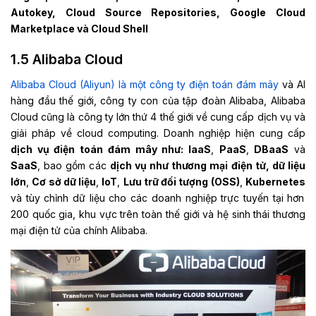
Autokey, Cloud Source Repositories, Google Cloud
Marketplace và Cloud Shell
1.5 Alibaba Cloud
Alibaba Cloud (Aliyun) là một công ty điện toán đám mây
và AI
hàng đầu thế giới, công ty con của tập đoàn Alibaba, Alibaba
Cloud cũng là công ty lớn thứ 4 thế giới về cung cấp dịch vụ và
giải pháp về cloud computing. Doanh nghiệp hiện cung cấp
dịch vụ điện toán đám mây như: IaaS
,
PaaS
,
DBaaS
và
SaaS
, bao gồm các
dịch vụ như thương mại điện tử, dữ liệu
lớn
,
Cơ sở dữ liệu
,
IoT
,
Lưu trữ đối tượng (OSS)
,
Kubernetes
và tùy chỉnh dữ liệu cho các doanh nghiệp trực tuyến tại hơn
200 quốc gia, khu vực trên toàn thế giới và hệ sinh thái thương
mại điện tử của chính Alibaba.