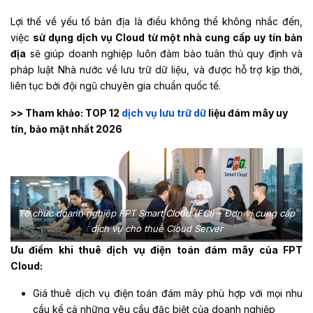
Lợi thế về yếu tố bản địa là điều không thể không nhắc đến,
việc
sử dụng dịch vụ Cloud từ một nhà cung cấp uy tín bản
địa
sẽ giúp doanh nghiệp luôn đảm bảo tuân thủ quy định và
pháp luật Nhà nước về lưu trữ dữ liệu, và được hỗ trợ kịp thời,
liên tục bởi đội ngũ chuyên gia chuẩn quốc tế.
>> Tham khảo: TOP 12
dịch vụ lưu trữ dữ
liệu đám mây uy
tín, bảo mật nhất 2026
Tổ chức doanh nghiệp FPT Smart Cloud (FCI) - Đơn vị cung cấp
dịch vụ cho thuê Cloud Server
Ưu điểm khi thuê dịch vụ điện toán đám mây của FPT
Cloud:
Giá thuê dịch vụ điện toán đám mây phù hợp với mọi nhu
cầu kể cả những yêu cầu đặc biệt của doanh nghiệp