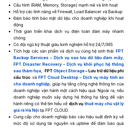
Cấu hình (RAM, Memory, Storage) mạnh mẽ và linh hoạt
Hỗ trợ các tính năng về Firewall, Load Balancer và Backup
Đảm bảo tính bảo mật dữ liệu cho doanh nghiệp khi hoạt
động
Thời gian triển khai dịch vụ điện toán đám mây nhanh
chóng
Có đội ngũ kỹ thuật giàu kinh nghiệm hỗ trợ 24/7/365
Tích hợp các sản phẩm và dịch vụ cùng hệ sinh thái:
FPT
Backup Services – Dịch vụ sao lưu dữ liệu đám mây
,
FPT Disaster Recovery – Dịch vụ khôi phục hệ thống
sau thảm họa
,
FPT
Object Storage
– Lưu trữ dữ liệu phi
cấu trúc
và
FPT Cloud Desktop – Dịch vụ máy tính ảo
cho doanh nghiệp
, giúp hạ tầng công nghệ thông tin của
doanh nghiệp vận hành một cách hiệu quả. Ngoài ra, nếu
doanh nghiệp muốn xây dựng hệ thống hạ tầng để vận
hành riêng có thể tìm hiểu về
dịch vụ
thuê máy chủ vật lý
giá rẻ Hà Nội
tại FPT CLOUD.
Cung cấp cho doanh nghiệp báo cáo hiệu suất định kỳ về
mức độ sử dụng tài nguyên và uptime để đảm bảo quá