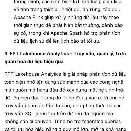
thông minh, các cảm biến IoT liên tục gửi dữ liệu
về tình trạng thiết bị, nhiệt độ, độ rung, tốc độ…
Apache Flink giúp xử lý những dữ liệu này theo
thời gian thực để phát hiện bất thường, cảnh báo
sự cố, trong khi Apache Spark hỗ trợ phân tích
dữ liệu lịch sử để lên lịch bảo trì tối ưu.
3. FPT Lakehouse Analytics - Truy vấn, quản lý, trực
quan hóa dữ liệu hiệu quả
FPT Lakehouse Analytics là giải pháp phân tích dữ liệu
toàn diện nhờ tận dụng sức mạnh của các công nghệ
mã nguồn mở hàng đầu để xây dựng một hệ sinh thái
dữ liệu hiện đại. Trong đó Trino đóng vai trò là engine
truy vấn phân tán tốc độ cao, cho phép thực thi các
truy vấn SQL phức tạp trên dữ liệu đa nguồn mà
không cần di chuyển. Trino hỗ trợ federated queries
và tối ưu hóa hiệu năng ở quy mô lớn, mở ra khả năng