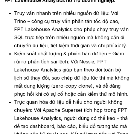
FPT
Lakehouse Analytics
hỗ trợ doanh nghiệp:
Truy vấn nhanh trên nhiều nguồn dữ liệu:
Với
Trino – công cụ truy vấn phân tán tốc độ cao,
FPT Lakehouse Analytics cho phép chạy truy vấn
SQL trực tiếp trên nhiều nguồn mà không cần di
chuyển dữ liệu, tiết kiệm thời gian và chi phí xử lý.
Kiểm soát chất lượng & phiên bản dữ liệu – Giảm
rủi ro phân tích sai lệch: Với Nessie, FPT
Lakehouse Analytics giúp bạn theo dõi toàn bộ
lịch sử thay đổi, sao chép dữ liệu tức thì mà không
mất dung lượng (zero-copy clone), và dễ dàng
phục hồi khi có sự cố hoặc cần kiểm thử mô hình.
Trực quan hóa dữ liệu dễ hiểu cho người không
chuyên: Với Apache Superset tích hợp trong FPT
Lakehouse Analytics, người dùng có thể kéo – thả
để tạo dashboard, báo cáo, biểu đồ tương tác mà