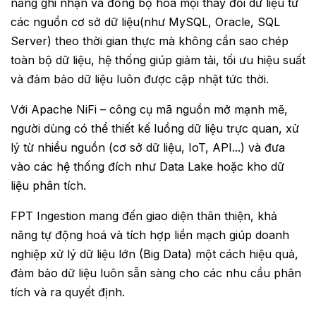
năng ghi nhận và đồng bộ hoá mọi thay đổi dữ liệu từ
các nguồn cơ sở dữ liệu(như MySQL, Oracle, SQL
Server) theo thời gian thực mà không cần sao chép
toàn bộ dữ liệu, hệ thống giúp giảm tải, tối ưu hiệu suất
và đảm bảo dữ liệu luôn được cập nhật tức thời.
Với Apache NiFi – công cụ mã nguồn mở mạnh mẽ,
người dùng có thể thiết kế luồng dữ liệu trực quan, xử
lý từ nhiều nguồn (cơ sở dữ liệu, IoT, API...) và đưa
vào các hệ thống đích như Data Lake hoặc kho dữ
liệu phân tích.
FPT Ingestion mang đến giao diện thân thiện, khả
năng tự động hoá và tích hợp liền mạch giúp doanh
nghiệp xử lý dữ liệu lớn (Big Data) một cách hiệu quả,
đảm bảo dữ liệu luôn sẵn sàng cho các nhu cầu phân
tích và ra quyết định.