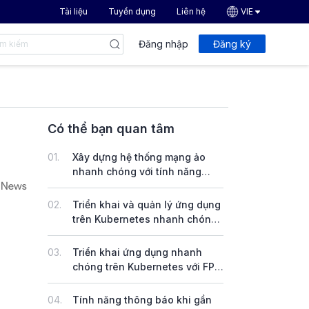
Tài liệu
Tuyển dụng
Liên hệ
VIE
Đăng nhập
Đăng ký
Có thể bạn quan tâm
01.
Xây dựng hệ thống mạng ảo
nhanh chóng với tính năng
VPN Site-to-Site trên FPT
Cloud
02.
Triển khai và quản lý ứng dụng
trên Kubernetes nhanh chóng
với dịch vụ FPT App Catalog
03.
Triển khai ứng dụng nhanh
chóng trên Kubernetes với FPT
DevOps Service
04.
Tính năng thông báo khi gần