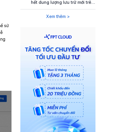
hết dung lượng lưu trữ mới trên
FPT Object Storage
Xem thêm >
hể sử
dễ
ông