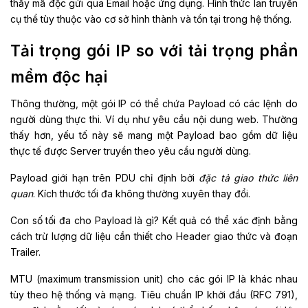
thấy mã độc gửi qua Email hoặc ứng dụng. Hình thức lan truyền
cụ thể tùy thuộc vào cơ sở hình thành và tồn tại trong hệ thống.
Tải trọng gói IP so với tải trọng phần
mềm độc hại
Thông thường, một gói IP có thể chứa Payload có các lệnh do
người dùng thực thi. Ví dụ như yêu cầu nội dung web. Thường
thấy hơn, yếu tố này sẽ mang một Payload bao gồm dữ liệu
thực tế được Server truyền theo yêu cầu người dùng.
Payload giới hạn trên PDU chỉ định bởi
đặc tả giao thức liên
quan
. Kích thước tối đa không thường xuyên thay đổi.
Con số tối đa cho Payload là gì? Kết quả có thể xác định bằng
cách trừ lượng dữ liệu cần thiết cho Header giao thức và đoạn
Trailer.
MTU (maximum transmission unit) cho các gói IP là khác nhau
tùy theo hệ thống và mạng. Tiêu chuẩn IP khởi đầu (RFC 791),