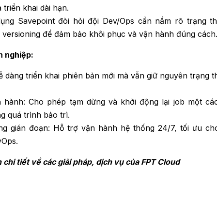
triển khai dài hạn.
dụng Savepoint đòi hỏi đội Dev/Ops cần nắm rõ trạng th
nh versioning để đảm bảo khôi phục và vận hành đúng cách
h nghiệp:
 dàng triển khai phiên bản mới mà vẫn giữ nguyên trạng th
ận hành: Cho phép tạm dừng và khởi động lại job một cá
ng quá trình bảo trì.
ông gián đoạn: Hỗ trợ vận hành hệ thống 24/7, tối ưu ch
vOps.
 chi tiết về các giải pháp, dịch vụ của FPT Cloud