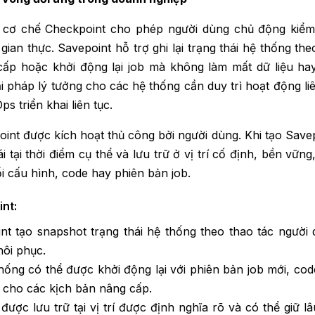
a cơ chế Checkpoint cho phép người dùng chủ động kiểm
 gian thực. Savepoint hỗ trợ ghi lại trạng thái hệ thống th
cấp hoặc khởi động lại job mà không làm mất dữ liệu ha
ải pháp lý tưởng cho các hệ thống cần duy trì hoạt động li
s triển khai liên tục.
nt được kích hoạt thủ công bởi người dùng. Khi tạo Savep
 tại thời điểm cụ thể và lưu trữ ở vị trí cố định, bền vững
ổi cấu hình, code hay phiên bản job.
nt:
nt tạo snapshot trạng thái hệ thống theo thao tác người 
hôi phục.
thống có thể được khởi động lại với phiên bản job mới, co
 cho các kịch bản nâng cấp.
 được lưu trữ tại vị trí được định nghĩa rõ và có thể giữ lâ