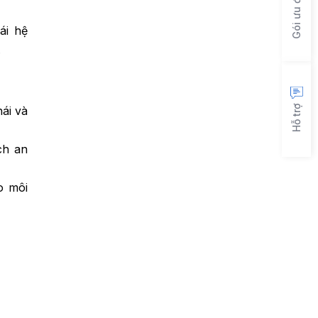
Gói ưu đãi
ái hệ
.
Hỗ trợ
ái và
ch an
o môi