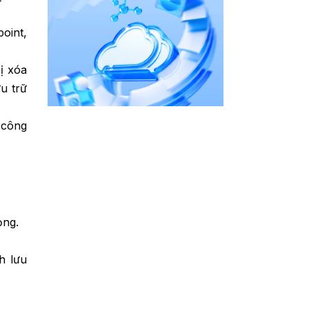
oint,
bị xóa
u trữ
 công
ọng.
h lưu