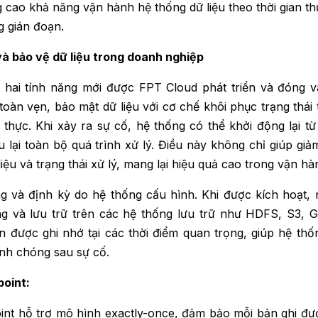
g cao khả năng vận hành hệ thống dữ liệu theo thời gian t
g gián đoạn.
và bảo vệ dữ liệu trong doanh nghiệp
hai tính năng mới được FPT Cloud phát triển và đóng va
toàn vẹn, bảo mật dữ liệu với cơ chế khôi phục trạng thái 
n thực. Khi xảy ra sự cố, hệ thống có thể khởi động lại từ
 lại toàn bộ quá trình xử lý. Điều này không chỉ giúp giả
ệu và trạng thái xử lý, mang lại hiệu quả cao trong vận hà
g và định kỳ do hệ thống cấu hình. Khi được kích hoạt, 
ng và lưu trữ trên các hệ thống lưu trữ như HDFS, S3, GC
ôn được ghi nhớ tại các thời điểm quan trọng, giúp hệ thố
nh chóng sau sự cố.
point:
oint hỗ trợ mô hình exactly-once, đảm bảo mỗi bản ghi đư