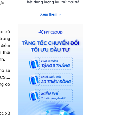
hết dung lượng lưu trữ mới trên
hực
FPT Object Storage
Xem thêm >
i trò
trong
 điểm
m thời
nh.
nó sẽ
S,...
ng có
ợc xử