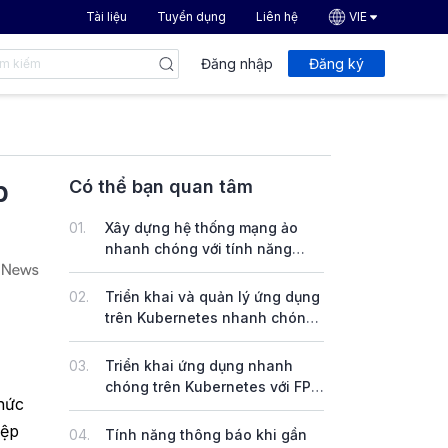
Tài liệu
Tuyển dụng
Liên hệ
VIE
Đăng nhập
Đăng ký
p
Có thể bạn quan tâm
01.
Xây dựng hệ thống mạng ảo
nhanh chóng với tính năng
VPN Site-to-Site trên FPT
Cloud
02.
Triển khai và quản lý ứng dụng
trên Kubernetes nhanh chóng
với dịch vụ FPT App Catalog
03.
Triển khai ứng dụng nhanh
chóng trên Kubernetes với FPT
thức
DevOps Service
iệp
04.
Tính năng thông báo khi gần