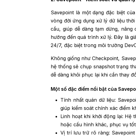
Savepoint là một dạng đặc biệt củ
vòng đời ứng dụng xử lý dữ liệu thời
cầu, giúp dễ dàng tạm dừng, nâng 
hưởng đến quá trình xử lý. Đây là gi
24/7, đặc biệt trong môi trường DevOp
Không giống như Checkpoint, Savepoi
hệ thống sẽ chụp snapshot trạng thái
dễ dàng khôi phục lại khi cần thay đ
Một số đặc điểm nổi bật của Savepoi
Tính nhất quán dữ liệu: Savepoi
giúp kiểm soát chính xác điểm k
Linh hoạt khi khởi động lại: Hệ 
hoặc cấu hình khác, phục vụ tốt
Vị trí lưu trữ rõ ràng: Savepoint