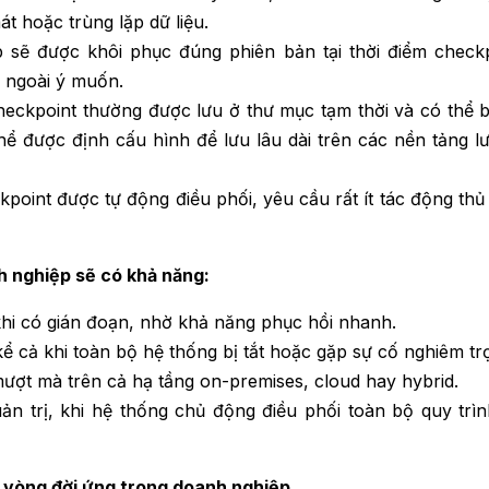
át hoặc trùng lặp dữ liệu.
ob sẽ được khôi phục đúng phiên bản tại thời điểm checkp
i ngoài ý muốn.
u checkpoint thường được lưu ở thư mục tạm thời và có thể 
hể được định cấu hình để lưu lâu dài trên các nền tảng lư
point được tự động điều phối, yêu cầu rất ít tác động thủ
h nghiệp sẽ có khả năng:
 khi có gián đoạn, nhờ khả năng phục hồi nhanh.
 kể cả khi toàn bộ hệ thống bị tắt hoặc gặp sự cố nghiêm tr
mượt mà trên cả hạ tầng on-premises, cloud hay hybrid.
quản trị, khi hệ thống chủ động điều phối toàn bộ quy trìn
ý vòng đời ứng trong doanh nghiệp