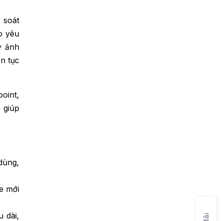
 soát
eo yêu
y ảnh
ên tục
oint,
, giúp
dùng,
de mới
u dài,