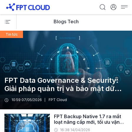
Blogs Tech
Tin tức
FPT Data Governance & Security:
Giải pháp quản trị và bảo mật dữ
liệu tập trung cho doanh nghiệp
10:59 07/05/2026
FPT Cloud
FPT Backup Native 1.7 ra mắt
loạt nâng cấp mới, tối ưu vận
hành và nâng cao hiệu suất sao
16:38 14/04/2026