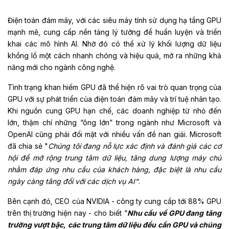
Điện toán đám mây, với các siêu máy tính sử dụng hạ tầng GPU
mạnh mẽ, cung cấp nền tảng lý tưởng để huấn luyện và triển
khai các mô hình AI. Nhờ đó có thể xử lý khối lượng dữ liệu
khổng lồ một cách nhanh chóng và hiệu quả, mở ra những khả
năng mới cho ngành công nghệ.
Tình trạng khan hiếm GPU đã thể hiện rõ vai trò quan trọng của
GPU với sự phát triển của điện toán đám mây và trí tuệ nhân tạo.
Khi nguồn cung GPU hạn chế, các doanh nghiệp từ nhỏ đến
lớn, thậm chí những “ông lớn” trong ngành như Microsoft và
OpenAI cũng phải đối mặt với nhiều vấn đề nan giải. Microsoft
đã chia sẻ "
Chúng tôi đang nỗ lực xác định và đánh giá các cơ
hội để mở rộng trung tâm dữ liệu, tăng dung lượng máy chủ
nhằm đáp ứng nhu cầu của khách hàng, đặc biệt là nhu cầu
ngày càng tăng đối với các dịch vụ AI"
.
Bên cạnh đó, CEO của NVIDIA - công ty cung cấp tới 88% GPU
trên thị trường hiện nay - cho biết “
Nhu cầu về GPU đang tăng
trường vượt bậc, các trung tâm dữ liệu đều cần GPU và chúng