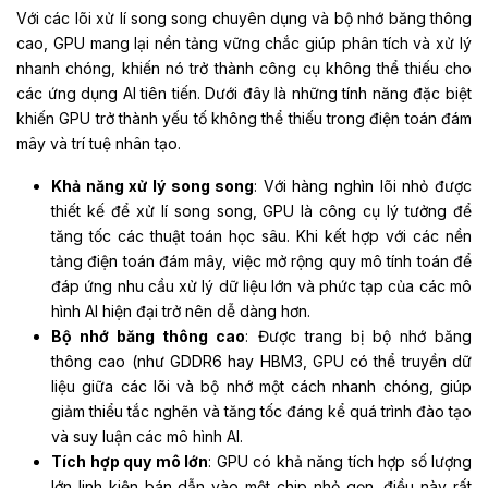
Với các lõi xử lí song song chuyên dụng và bộ nhớ băng thông
cao, GPU mang lại nền tảng vững chắc giúp phân tích và xử lý
nhanh chóng, khiến nó trở thành công cụ không thể thiếu cho
các ứng dụng AI tiên tiến. Dưới đây là những tính năng đặc biệt
khiến GPU trở thành yếu tố không thể thiếu trong điện toán đám
mây và trí tuệ nhân tạo.
Khả năng xử lý song song
: Với hàng nghìn lõi nhỏ được
thiết kế để xử lí song song, GPU là công cụ lý tưởng để
tăng tốc các thuật toán học sâu. Khi kết hợp với các nền
tảng điện toán đám mây, việc mở rộng quy mô tính toán để
đáp ứng nhu cầu xử lý dữ liệu lớn và phức tạp của các mô
hình AI hiện đại trở nên dễ dàng hơn.
Bộ nhớ băng thông cao
: Được trang bị bộ nhớ băng
thông cao (như GDDR6 hay HBM3, GPU có thể truyền dữ
liệu giữa các lõi và bộ nhớ một cách nhanh chóng, giúp
giảm thiểu tắc nghẽn và tăng tốc đáng kể quá trình đào tạo
và suy luận các mô hình AI.
Tích hợp quy mô lớn
: GPU có khả năng tích hợp số lượng
lớn linh kiện bán dẫn vào một chip nhỏ gọn, điều này rất