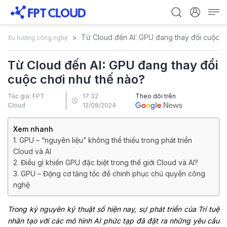
Từ Cloud đến AI: GPU đang thay đổi cuộc c
Xu hướng công nghệ
Từ Cloud đến AI: GPU đang thay đổi
cuộc chơi như thế nào?
Tác giả: FPT
17:32
Theo dõi trên
Cloud
12/08/2024
Xem nhanh
1. GPU – “nguyên liệu” không thể thiếu trong phát triển
Cloud và AI
2. Điều gì khiến GPU đặc biệt trong thế giới Cloud và AI?
3. GPU – Động cơ tăng tốc để chinh phục chủ quyền công
nghệ
Trong
kỷ
nguyên
kỹ
thuật
số
hiện
nay,
sự
phát
triển
của
Trí
tuệ
nhân
tạo
với
các
mô
hình
AI
phức
tạp
đã
đặt
ra
những
yêu
cầu