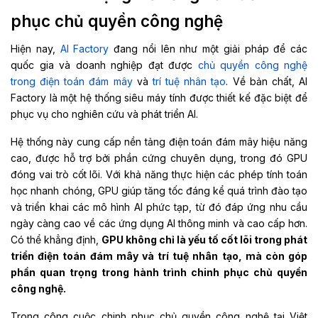
phục chủ quyền công nghệ
Hiện nay,
AI Factory
đang nổi lên như một giải pháp để các
quốc gia và doanh nghiệp đạt được
chủ quyền công nghệ
trong điện toán đám mây
và
trí tuệ nhân tạo
. Về bản chất, AI
Factory là một hệ thống siêu máy tính được thiết kế đặc biệt để
phục vụ cho nghiên cứu và phát triển AI.
Hệ thống này cung cấp nền tảng điện toán đám mây hiệu năng
cao, được hỗ trợ bởi phần cứng chuyên dụng, trong đó GPU
đóng vai trò cốt lõi. Với khả năng thực hiện các phép tính toán
học nhanh chóng, GPU giúp tăng tốc đáng kể quá trình đào tạo
và triển khai các mô hình AI phức tạp, từ đó đáp ứng nhu cầu
ngày càng cao về các ứng dụng AI thông minh và cao cấp hơn.
Có thể khẳng định,
GPU không chỉ là yếu tố cốt lõi trong phát
triển điện toán đám mây và trí tuệ nhân tạo, mà còn góp
phần quan trọng trong hành trình chinh phục chủ quyền
công nghệ.
Trong công cuộc chinh phục chủ quyền công nghệ tại Việt