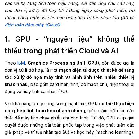
cao
về
hạ
tầng
tính
toán
hiệu
năng
.
Để
đáp
ứng
nhu
cầu
này
,
các
đơn
vị
xử
lý
đồ
hoạ
GPU
đang
ngày
càng
phát
triển
,
trở
thành
công
nghệ
lõi
cho
các
giải
pháp
trí
tuệ
nhân
tạo
(AI)
và
điện
toán
đám
mây (Cloud)
.
1. GPU - “nguyên liệu” không thể
thiếu trong phát triển Cloud và AI
Theo
IBM
,
Graphics Processing Unit (GPU)
, còn được gọi là
đơn vị xử lí đồ hoạ, là một
mạch điện tử được thiết kế để tăng
tốc xử lý đồ họa máy tính và hình ảnh trên nhiều thiết bị
khác nhau,
bao gồm card màn hình, bo mạch chủ, điện thoại di
động và máy tính cá nhân (PC).
Với khả năng xử lý song song mạnh mẽ,
GPU có thể thực hiện
các phép tính toán học nhanh chóng
, giúp giảm thời gian cần
thiết để máy tính chạy nhiều chương trình. Từ đó, GPU giúp giải
quyết được những bài toán phức tạp trong việc phát triển các
giải pháp về trí tuệ nhân tạo (AI) và học máy (machine learning).