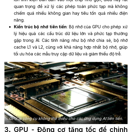
quan trọng để xử lý các phép toán phức tạp mà không
chiếm quá nhiều không gian hay tiêu tốn quá nhiều điện
năng.
Kiến trúc bộ nhớ tiên tiến
: Bộ nhớ của GPU cho phép xử
lý hiệu quả các cấu trúc dữ liệu lớn và phức tạp thường
gặp trong AI. Các tính năng như bộ nhớ chia sẻ, bộ nhớ
cache L1 và L2, cùng với khả năng hợp nhất bộ nhớ, giúp
tối ưu hóa các mẫu truy cập dữ liệu và giảm thiểu độ trễ.
GPU là công cụ không thể thiếu cho các ứng dụng AI tiên tiến.
3. GPU - Động cơ tăng tốc để chinh