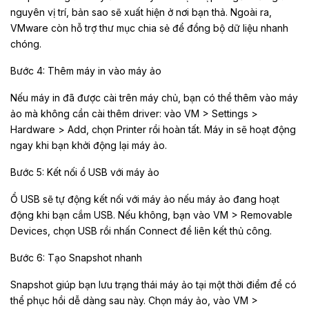
nguyên vị trí, bản sao sẽ xuất hiện ở nơi bạn thả. Ngoài ra,
VMware còn hỗ trợ thư mục chia sẻ để đồng bộ dữ liệu nhanh
chóng.
Bước 4: Thêm máy in vào máy ảo
Nếu máy in đã được cài trên máy chủ, bạn có thể thêm vào máy
ảo mà không cần cài thêm driver: vào VM > Settings >
Hardware > Add, chọn Printer rồi hoàn tất. Máy in sẽ hoạt động
ngay khi bạn khởi động lại máy ảo.
Bước 5: Kết nối ổ USB với máy ảo
Ổ USB sẽ tự động kết nối với máy ảo nếu máy ảo đang hoạt
động khi bạn cắm USB. Nếu không, bạn vào VM > Removable
Devices, chọn USB rồi nhấn Connect để liên kết thủ công.
Bước 6: Tạo Snapshot nhanh
Snapshot giúp bạn lưu trạng thái máy ảo tại một thời điểm để có
thể phục hồi dễ dàng sau này. Chọn máy ảo, vào VM >