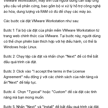
VMware Workstation, máy tính của người dùng cần đáp ứng
yêu cầu về phần cứng, bao gồm bộ vi xử lý hỗ trợ công nghệ
ảo hóa, dung lượng và RAM có đủ để chạy các máy ảo.
Các bước cài đặt
VMware Workstation
như sau:
Bước 1:
Tải bộ cài đặt của phần mềm VMware Workstation từ
trang web chính thức của VMware. Tại bước này, người dùng
có thể chọn phiên bản thích hợp với hệ điều hành, có thể là
Windows hoặc Linux.
Bước 2:
Chạy tệp cài đặt và nhấn chọn "Next" để có thể bắt
đầu quá trình cài đặt.
Bước 3:
Click vào "I accept the terms in the License
Agreement" nếu đồng ý với các chính sách của nền tảng.và
ấn"Next" để tiếp tục.
Bước 4:
Chọn "Typical" hoặc "Custom" để cài đặt các tính
năng mà bạn mong muốn.
Bước 5:
Nhấn "Next" và "Install" để bắt đầu quá trình cài đặt.