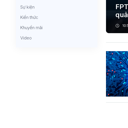
FPT
Sự kiện
quả
Kiến thức
doa
10:
Khuyến mãi
Video