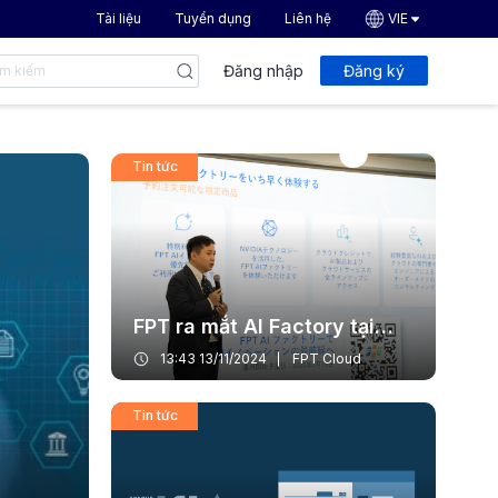
Tài liệu
Tuyển dụng
Liên hệ
VIE
Đăng nhập
Đăng ký
Tin tức
FPT ra mắt AI Factory tại
Nhật Bản
13:43 13/11/2024
FPT Cloud
Tin tức