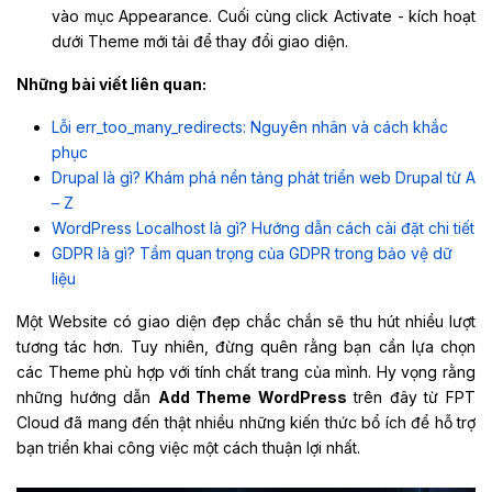
vào mục Appearance. Cuối cùng click Activate - kích hoạt
dưới Theme mới tải để thay đổi giao diện.
Những bài viết liên quan:
Lỗi err_too_many_redirects: Nguyên nhân và cách khắc
phục
Drupal là gì? Khám phá nền tảng phát triển web Drupal từ A
– Z
WordPress Localhost là gì? Hướng dẫn cách cài đặt chi tiết
GDPR là gì? Tầm quan trọng của GDPR trong bảo vệ dữ
liệu
Một Website có giao diện đẹp chắc chắn sẽ thu hút nhiều lượt
tương tác hơn. Tuy nhiên, đừng quên rằng bạn cần lựa chọn
các Theme phù hợp với tính chất trang của mình. Hy vọng rằng
những hướng dẫn
Add Theme WordPress
trên đây từ FPT
Cloud đã mang đến thật nhiều những kiến thức bổ ích để hỗ trợ
bạn triển khai công việc một cách thuận lợi nhất.