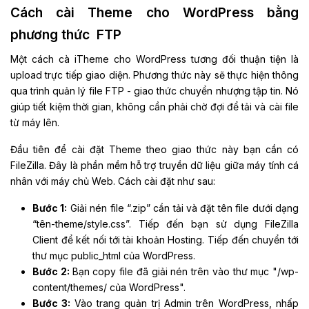
Cách cài Theme cho WordPress bằng
phương thức FTP
Một cách cà iTheme cho WordPress tương đối thuận tiện là
upload trực tiếp giao diện. Phương thức này sẽ thực hiện thông
qua trình quản lý file FTP - giao thức chuyển nhượng tập tin. Nó
giúp tiết kiệm thời gian, không cần phải chờ đợi để tải và cài file
từ máy lên.
Đầu tiên để cài đặt Theme theo giao thức này bạn cần có
FileZilla. Đây là phần mềm hỗ trợ truyền dữ liệu giữa máy tính cá
nhân với máy chủ Web. Cách cài đặt như sau:
Bước 1:
Giải nén file “.zip” cần tải và đặt tên file dưới dạng
“tên-theme/style.css”. Tiếp đến bạn sử dụng FileZilla
Client để kết nối tới tài khoản Hosting. Tiếp đến chuyển tới
thư mục public_html của WordPress.
Bước 2:
Bạn copy file đã giải nén trên vào thư mục "/wp-
content/themes/ của WordPress".
Bước 3:
Vào trang quản trị Admin trên WordPress, nhấp