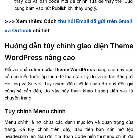
thay đổi và dán code mới đã chỉnh sửa để thay thế. Cuối
cùng bấm vào nút Publish khi thấy ưng ý.
>>> Xem thêm:
Cách
thu hồi Email đã gửi trên Gmail
và Outlook
chi tiết
Hướng dẫn tùy chỉnh giao diện Theme
WordPress nâng cao
Đối với phần
chỉnh sửa Theme WordPress
nâng cao này bạn
cần có kiến thức lập trình để thao tác. Lý do vì nó tác động tới
Hosting và Server. Tuy nhiên, đến một lúc nào đó quý độc giả
cũng sẽ cần đến, do vậy hãy tham khảo hướng dẫn sau từ
chuyên trang.
Tùy chỉnh Menu chính
Menu chính là nơi chứa các danh mục lớn và quan trọng của
trang. Để tùy chỉnh trên đây, đầu tiên bạn cần mở tệp
header.php lên. Sau đó, tìm đoạn Code hiển thị menu chính đã