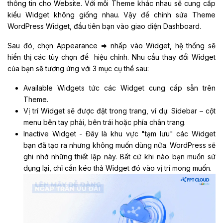
thông tin cho Website. Với mỗi Theme khác nhau sẽ cung cấp
kiểu Widget không giống nhau. Vậy để chỉnh sửa Theme
WordPress Widget, đầu tiên bạn vào giao diện Dashboard.
Sau đó, chọn Appearance => nhấp vào Widget, hệ thống sẽ
hiển thị các tùy chọn để hiệu chỉnh. Nhu cầu thay đổi Widget
của bạn sẽ tương ứng với 3 mục cụ thể sau:
Available Widgets tức các Widget cung cấp sẵn trên
Theme.
Vị trí Widget sẽ được đặt trong trang, ví dụ: Sidebar – cột
menu bên tay phải, bên trái hoặc phía chân trang.
Inactive Widget - Đây là khu vực "tạm lưu" các Widget
bạn đã tạo ra nhưng không muốn dùng nữa. WordPress sẽ
ghi nhớ những thiết lập này. Bất cứ khi nào bạn muốn sử
dụng lại, chỉ cần kéo thả Widget đó vào vị trí mong muốn.