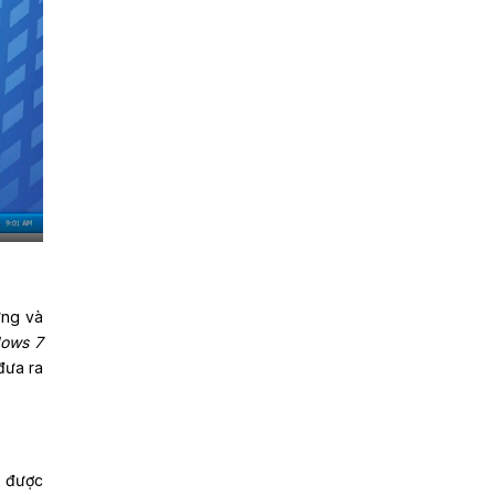
ứng và
dows 7
đưa ra
a được