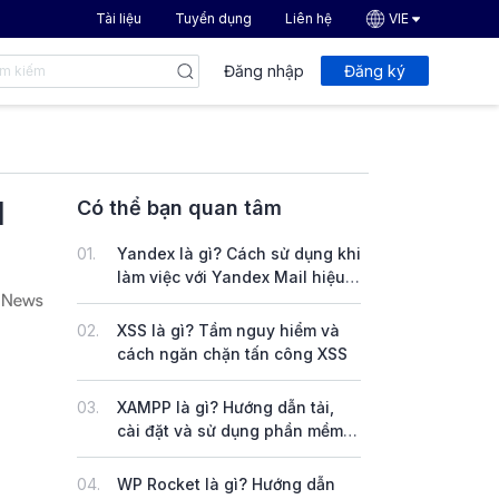
Tài liệu
Tuyển dụng
Liên hệ
VIE
Đăng nhập
Đăng ký
l
Có thể bạn quan tâm
01.
Yandex là gì? Cách sử dụng khi
làm việc với Yandex Mail hiệu
quả
02.
XSS là gì? Tầm nguy hiểm và
cách ngăn chặn tấn công XSS
03.
XAMPP là gì? Hướng dẫn tải,
cài đặt và sử dụng phần mềm
XAMPP trên Windows & Linux
04.
WP Rocket là gì? Hướng dẫn