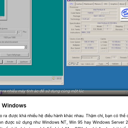
o ra nhiều máy tính ảo để sử dụng cùng một lúc
nh Windows
ạo ra được khá nhiều hệ điều hành khác nhau. Thậm chí, bạn có thể c
òn được sử dụng như Windows NT, Win 95 hay Windows Server 20