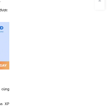
n.
 được
) cùng
ows XP