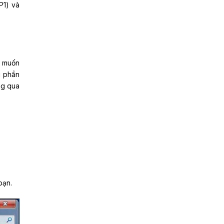
P1) và
ẽ muốn
i phần
g qua
bạn.