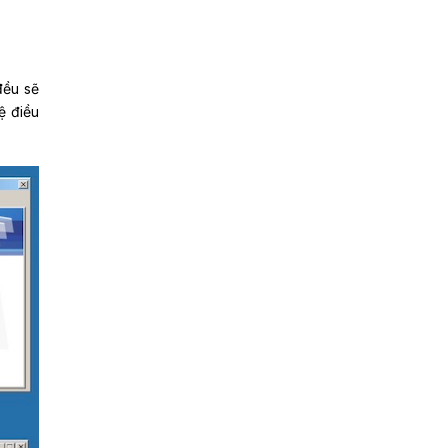
đều sẽ
ệ điều