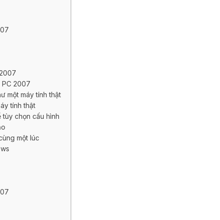
007
 2007
l PC 2007
ư một máy tính thật
y tính thật
 tùy chọn cấu hình
ảo
 cùng một lúc
ows
007