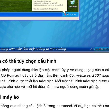
 dụng của máy tính thật không bị ảnh hưởng
à có thể tùy chọn cấu hình
 phép người dùng thiết lập một cách tùy ý về dung lượng của ổ c
ĩa CD Rom ảo hoặc cả ổ đĩa mềm. Bên cạnh đó,
virtual pc 2007 win
cấu hình được thiết lập mặc định. Mỗi một cấu hình mặc định được 
 cực phù hợp với một hệ điều hành mà người dùng muốn giả lập.
ới máy ảo
thông qua những câu lệnh ở trong command. Ví dụ, bạn có thể xó