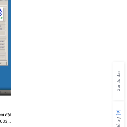
Gói ưu đãi
ài đặt
Hỗ trợ
03,...