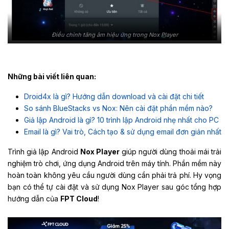
Điều chỉnh tăng âm hiệu ứng trong Nox Player
Những bài viết liên quan:
Droid4x là gì? Hướng dẫn download và cài đặt chi tiết
So sánh BlueStacks vs Nox: Nên cài đặt phần mềm nào?
Giả lập Android là gì? 10 trình lập Android nhẹ nhất cho PC
Email là gì? Vai trò, Cách tạo & sử dụng email đơn giản nhất
Trình giả lập Android
Nox Player
giúp người dùng thoải mái trải
nghiệm trò chơi, ứng dụng Android trên máy tính. Phần mềm này
hoàn toàn không yêu cầu người dùng cần phải trả phí. Hy vọng
bạn có thể tự cài đặt và sử dụng Nox Player sau góc tổng hợp
hướng dẫn của
FPT Cloud
!