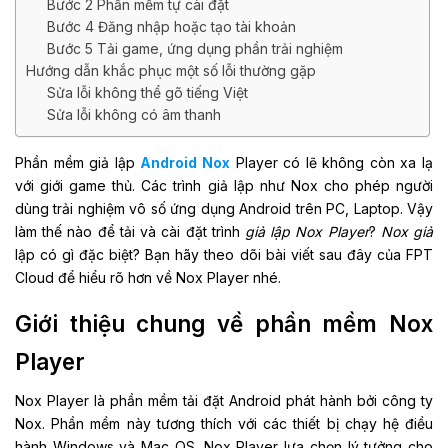
Bước 2 Phần mềm tự cài đặt
Bước 4 Đăng nhập hoặc tạo tài khoản
Bước 5 Tải game, ứng dụng phần trải nghiệm
Hướng dẫn khắc phục một số lỗi thường gặp
Sửa lỗi không thể gõ tiếng Việt
Sửa lỗi không có âm thanh
Phần mềm giả lập
Android Nox
Player có lẽ không còn xa lạ
với giới game thủ. Các trình giả lập như Nox cho phép người
dùng trải nghiệm vô số ứng dụng Android trên PC, Laptop. Vậy
làm thế nào để tải và cài đặt trình
giả lập Nox Player
?
Nox giả
lập có gì đặc biệt? Bạn hãy theo dõi bài viết sau đây của FPT
Cloud để hiểu rõ hơn về Nox Player nhé.
Giới thiệu chung về phần mềm Nox
Player
Nox Player là phần mềm tải đặt Android phát hành bởi công ty
Nox. Phần mềm này tương thích với các thiết bị chạy hệ điều
hành Windows và Mac OS. Nox Player lựa chọn lý tưởng cho