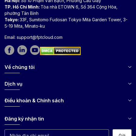
Hà Nội:
Số 10 Phạm Văn Bạch, Phường Cầu Giấy
TP. Hồ Chí Minh:
Tòa nhà ETOWN 6, Số 364 Cộng Hòa,
phường Tân Bình
Tokyo:
33F, Sumitomo Fudosan Tokyo Mita Garden Tower, 3-
5-19 Mita, Minato-ku
Email:
support@fptcloud.com
Về chúng tôi
Dịch vụ
Điều khoản & Chính sách
Đăng ký nhận tin
Gửi