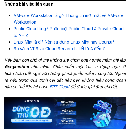
Những bài viết liên quan:
VMware Workstation là gì? Thông tin mới nhất về VMware
Workstation
Public Cloud là gì? Phân biệt Public Cloud & Private Cloud
từ A – Z
Linux Mint là gì? Nên sử dụng Linux Mint hay Ubuntu?
So sánh VPS và Cloud Server chi tiết từ A đến Z
Vậy bạn còn chờ gì mà không lựa chọn ngay phần mềm giả lập
Genymotion
cho mình. Chắc chắn một khi sử dụng bạn sẽ
hoàn toàn bất ngờ với những gì mà phần mềm mang tới. Ngoài
ra nếu trong quá trình cài đặt nếu bạn không hiểu công đoạn
nào có thể liên hệ cùng
FPT Cloud
để được giải đáp chi tiết.