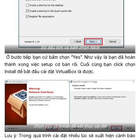
Bỏ dấu tích và bấm chọn Next
Ở bước tiếp bạn cứ bấm chọn “Yes”. Như vậy là bạn đã hoàn
thành xong việc setup cơ bản rồi. Cuối cùng bạn click chọn
Install để bắt đầu cài đặt VirtualBox là được.
Chọn yes và Install để kết thúc cài đặt
Lưu ý: Trong quá trình cài đặt nhiều lúc sẽ xuất hiện cảnh báo